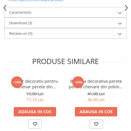
Caracteristici
Download (3)
Review-uri
(0)
PRODUSE SIMILARE
Coltar decorativ pentru
Bagheta decorativa perete
-10%
-10%
chenar perete din
pentru chenare din polimer
poliuretan 10.7 x 10.7 cm -
rigid 3.3 x 1.4 cm - HCR522
19,00 Lei
41,00 Lei
HCR502-3
17,10 Lei
36,90 Lei
ADAUGA IN COS
ADAUGA IN COS