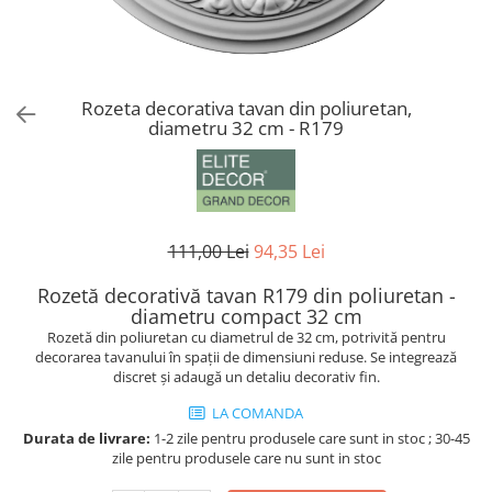
Coloane din poliuretan
Pilastri poliuretan
Seturi complete pilastri
Rozeta decorativa tavan din poliuretan,
Profile decorative din polimer rigid
diametru 32 cm - R179
Brauri decorative din polimer rigid
si coltare
Cornise decorative din polimer
rigid
111,00 Lei
94,35 Lei
Plinte decorative din polimer rigid
Rozete decorative
Rozetă decorativă tavan R179 din poliuretan -
diametru compact 32 cm
Rozetă din poliuretan cu diametrul de 32 cm, potrivită pentru
decorarea tavanului în spații de dimensiuni reduse. Se integrează
discret și adaugă un detaliu decorativ fin.
LA COMANDA
Durata de livrare:
1-2 zile pentru produsele care sunt in stoc ; 30-45
zile pentru produsele care nu sunt in stoc