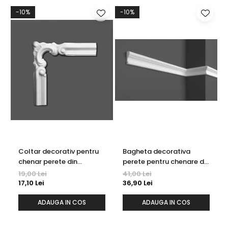
-10%
-10%
Coltar decorativ pentru
Bagheta decorativa
chenar perete din
perete pentru chenare din
poliuretan 10.7 x 10.7 cm -
polimer rigid 3.3 x 1.4 cm -
19,00 Lei
41,00 Lei
HCR502-3
HCR522
17,10 Lei
36,90 Lei
ADAUGA IN COS
ADAUGA IN COS