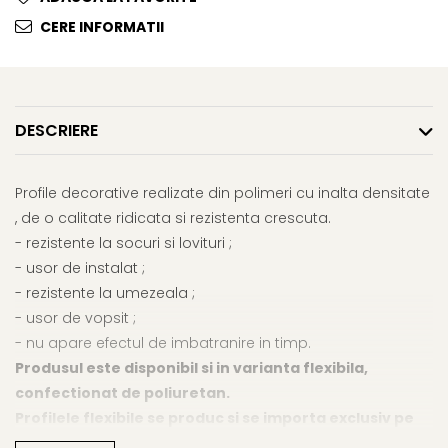
CERE INFORMATII
DESCRIERE
Profile decorative realizate din polimeri cu inalta densitate
, de o calitate ridicata si rezistenta crescuta.
- rezistente la socuri si lovituri ;
- usor de instalat ;
- rezistente la umezeala ;
- usor de vopsit ;
- nu apare efectul de imbatranire in timp.
Produsul este disponibil si in varianta flexibila,
confectionat de poliuretan.
Profilele flexibile se produc si se importa exclusiv pe
baza de comanda ferma.