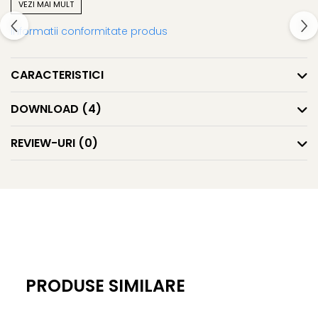
VEZI MAI MULT
Informatii conformitate produs
Pretul este pentru o bucata de 2m.
CARACTERISTICI
DOWNLOAD (4)
REVIEW-URI
(0)
PRODUSE SIMILARE