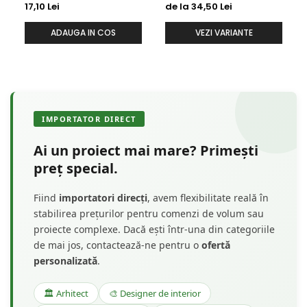
HCR502-3
HCR502
17,10 Lei
de la 34,50 Lei
ADAUGA IN COS
VEZI VARIANTE
IMPORTATOR DIRECT
Ai un proiect mai mare? Primești
preț special.
Fiind
importatori direcți
, avem flexibilitate reală în
stabilirea prețurilor pentru comenzi de volum sau
proiecte complexe. Dacă ești într-una din categoriile
de mai jos, contactează-ne pentru o
ofertă
personalizată
.
🏛️ Arhitect
🎨 Designer de interior