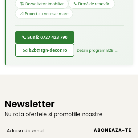
🏗️ Dezvoltator imobiliar
🔧 Firmă de renovări
📐 Proiect cu necesar mare
📞 Sună: 0727 423 790
✉️ b2b@tgn-decor.ro
Detalii program B2B →
Newsletter
Nu rata ofertele si promotiile noastre