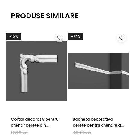
PRODUSE SIMILARE
-10%
-25%
Coltar decorativ pentru
Bagheta decorativa
chenar perete din
perete pentru chenare din
poliuretan 10.7 x 10.7 cm -
polimer rigid 3.2 x 1.6 cm -
19,00 Lei
46,00 Lei