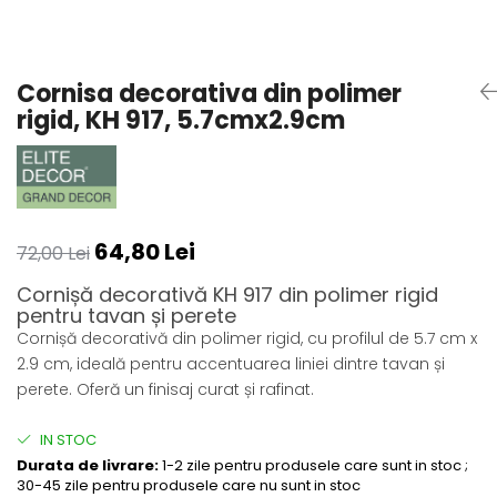
Coloane din poliuretan
Pilastri poliuretan
Cornisa decorativa din polimer
Seturi complete pilastri
rigid, KH 917, 5.7cmx2.9cm
Profile decorative din polimer
rigid
Brauri decorative din polimer rigid
si coltare
Cornise decorative din polimer
64,80 Lei
rigid
72,00 Lei
Plinte decorative din polimer rigid
Cornișă decorativă KH 917 din polimer rigid
Rozete decorative
pentru tavan și perete
Cornișă decorativă din polimer rigid, cu profilul de 5.7 cm x
2.9 cm, ideală pentru accentuarea liniei dintre tavan și
perete. Oferă un finisaj curat și rafinat.
IN STOC
Durata de livrare:
1-2 zile pentru produsele care sunt in stoc ;
30-45 zile pentru produsele care nu sunt in stoc