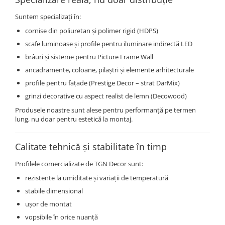
Coloane din poliuretan
Suntem specializați în:
Pilastri poliuretan
cornise din poliuretan și polimer rigid (HDPS)
Seturi complete pilastri
scafe luminoase și profile pentru iluminare indirectă LED
Profile decorative din polimer rigid
brâuri și sisteme pentru Picture Frame Wall
Brauri decorative din polimer rigid
ancadramente, coloane, pilaștri și elemente arhitecturale
si coltare
profile pentru fațade (Prestige Decor – strat DarMix)
Cornise decorative din polimer
grinzi decorative cu aspect realist de lemn (Decowood)
rigid
Produsele noastre sunt alese pentru performanță pe termen
Plinte decorative din polimer rigid
lung, nu doar pentru estetică la montaj.
Rozete decorative
Calitate tehnică și stabilitate în timp
Profilele comercializate de TGN Decor sunt:
rezistente la umiditate și variații de temperatură
stabile dimensional
ușor de montat
vopsibile în orice nuanță