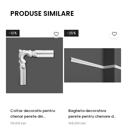
PRODUSE SIMILARE
-10%
-25%
Coltar decorativ pentru
Bagheta decorativa
chenar perete din
perete pentru chenare din
poliuretan 10.7 x 10.7 cm -
polimer rigid 3.2 x 1.6 cm -
19,00 Lei
46,00 Lei