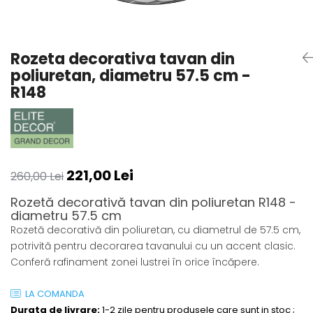
Coloane din poliuretan
Pilastri poliuretan
Rozeta decorativa tavan din
Seturi complete pilastri
poliuretan, diametru 57.5 cm -
Profile decorative din polimer
R148
rigid
Brauri decorative din polimer rigid
si coltare
Cornise decorative din polimer
rigid
221,00 Lei
Plinte decorative din polimer rigid
260,00 Lei
Rozete decorative
Rozetă decorativă tavan din poliuretan R148 -
diametru 57.5 cm
Rozetă decorativă din poliuretan, cu diametrul de 57.5 cm,
potrivită pentru decorarea tavanului cu un accent clasic.
Conferă rafinament zonei lustrei în orice încăpere.
LA COMANDA
Durata de livrare:
1-2 zile pentru produsele care sunt in stoc ;