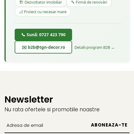
🏗️ Dezvoltator imobiliar
🔧 Firmă de renovări
📐 Proiect cu necesar mare
📞 Sună: 0727 423 790
✉️ b2b@tgn-decor.ro
Detalii program B2B →
Newsletter
Nu rata ofertele si promotiile noastre