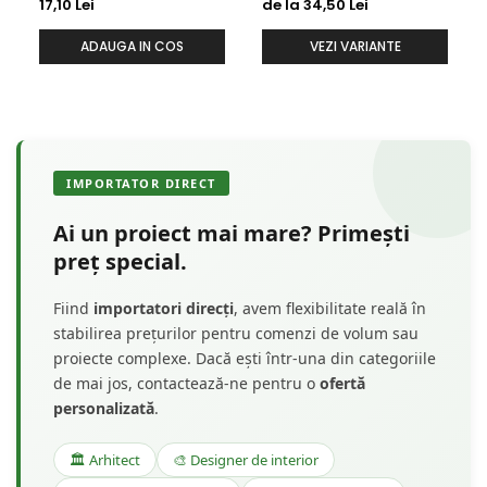
HCR502-3
HCR502
17,10 Lei
de la 34,50 Lei
ADAUGA IN COS
VEZI VARIANTE
IMPORTATOR DIRECT
Ai un proiect mai mare? Primești
preț special.
Fiind
importatori direcți
, avem flexibilitate reală în
stabilirea prețurilor pentru comenzi de volum sau
proiecte complexe. Dacă ești într-una din categoriile
de mai jos, contactează-ne pentru o
ofertă
personalizată
.
🏛️ Arhitect
🎨 Designer de interior