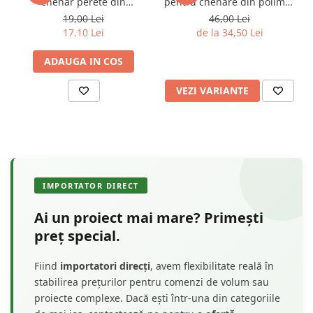
chenar perete din
pentru chenare din polimer
poliuretan 10.7 x 10.7 cm -
rigid 3.2 x 1.6 cm - HCR502
19,00 Lei
46,00 Lei
HCR502-3
17,10 Lei
de la 34,50 Lei
ADAUGA IN COS
VEZI VARIANTE
IMPORTATOR DIRECT
Ai un proiect mai mare? Primești
preț special.
Fiind
importatori direcți
, avem flexibilitate reală în
stabilirea prețurilor pentru comenzi de volum sau
proiecte complexe. Dacă ești într-una din categoriile