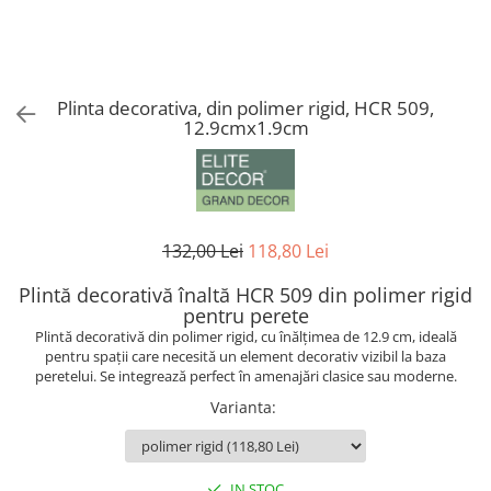
Coloane din poliuretan
Pilastri poliuretan
Seturi complete pilastri
Plinta decorativa, din polimer rigid, HCR 509,
Profile decorative din polimer rigid
12.9cmx1.9cm
Brauri decorative din polimer rigid
si coltare
Cornise decorative din polimer
rigid
132,00 Lei
118,80 Lei
Plinte decorative din polimer rigid
Rozete decorative
Plintă decorativă înaltă HCR 509 din polimer rigid
pentru perete
Plintă decorativă din polimer rigid, cu înălțimea de 12.9 cm, ideală
pentru spații care necesită un element decorativ vizibil la baza
peretelui. Se integrează perfect în amenajări clasice sau moderne.
Varianta
:
IN STOC