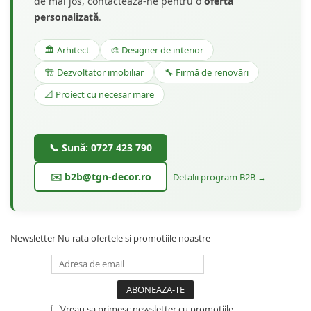
de mai jos, contactează-ne pentru o
ofertă
personalizată
.
🏛️ Arhitect
🎨 Designer de interior
🏗️ Dezvoltator imobiliar
🔧 Firmă de renovări
📐 Proiect cu necesar mare
📞 Sună: 0727 423 790
✉️ b2b@tgn-decor.ro
Detalii program B2B →
Newsletter
Nu rata ofertele si promotiile noastre
Vreau sa primesc newsletter cu promotiile