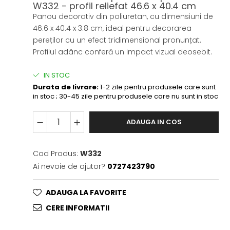
W332 - profil reliefat 46.6 x 40.4 cm
Panou decorativ din poliuretan, cu dimensiuni de
46.6 x 40.4 x 3.8 cm, ideal pentru decorarea
pereților cu un efect tridimensional pronunțat.
Profilul adânc conferă un impact vizual deosebit.
IN STOC
Durata de livrare:
1-2 zile pentru produsele care sunt
in stoc ; 30-45 zile pentru produsele care nu sunt in stoc
ADAUGA IN COS
Cod Produs:
W332
Ai nevoie de ajutor?
0727423790
ADAUGA LA FAVORITE
CERE INFORMATII