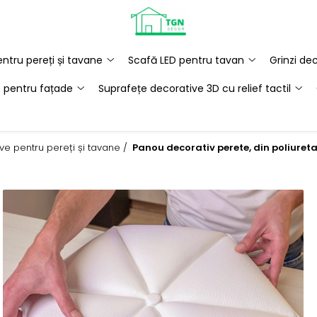
ntru pereți și tavane
Scafă LED pentru tavan
Grinzi de
e pentru fațade
Suprafețe decorative 3D cu relief tactil
ive pentru pereți și tavane /
Panou decorativ perete, din poliure