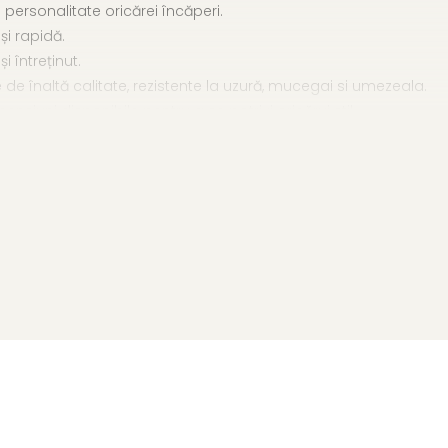
 personalitate oricărei încăperi.
și rapidă.
 întreținut.
 de înaltă calitate, rezistente la uzură, mucegai si umezeala.
iuni disponibile pentru a se potrivi oricărui stil.
entru a decora pereții interiori ai casei, apartamentului sau birou
 pentru a accentua anumite zone ale unei încăperi, cum ar fi zo
pentru a corecta defectele de suprafață ale pereților
astră cu panourile noastre 3D, soluția perfectă pentru cei care