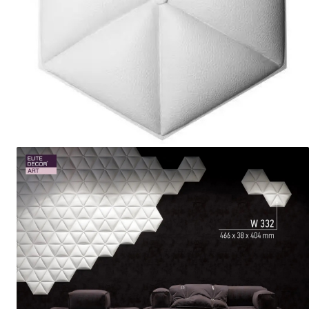
Coloane din poliuretan
Pilastri poliuretan
Seturi complete pilastri
Profile decorative din polimer
rigid
Brauri decorative din polimer rigid
si coltare
Cornise decorative din polimer
rigid
Plinte decorative din polimer rigid
Rozete decorative