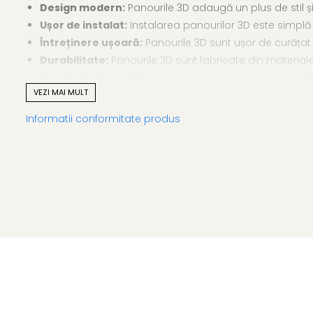
Design modern:
Panourile 3D adaugă un plus de stil și
Ușor de instalat:
Instalarea panourilor 3D este simplă 
Întreținere ușoară:
Panourile 3D sunt ușor de curățat și
Durabilitate:
Panourile 3D sunt fabricate din materiale
Varietate de modele:
O gamă largă de modele și dimens
VEZI MAI MULT
Utilizări:
Informatii conformitate produs
Decorațiuni interioare:
Panourile 3D pot fi utilizate p
Accentuarea unor zone:
Panourile 3D pot fi utilizate
Corectarea defectelor:
Panourile 3D pot fi utilizate 
Adăugați un plus de stil și rafinament încăperii dumneavo