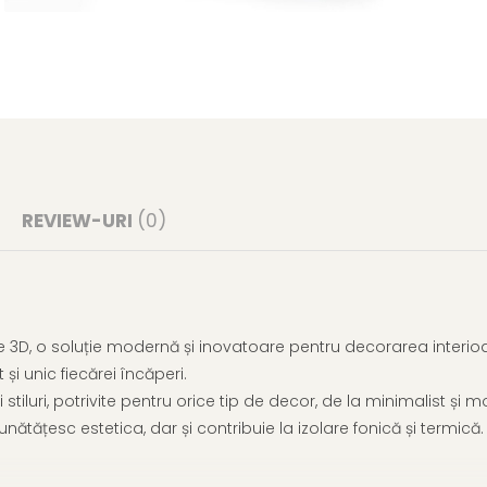
Distribuie
pe
Facebook
REVIEW-URI
(0)
ve 3D, o soluție modernă și inovatoare pentru decorarea inter
și unic fiecărei încăperi.
stiluri, potrivite pentru orice tip de decor, de la minimalist și m
tățesc estetica, dar și contribuie la izolare fonică și termică.