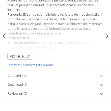
Aceste panouri sunt concepute pentru a adăuga dimensiune și
textură pereților, oferind un aspect sofisticat și unic fiecărei
încăperi.
Panourile 3D sunt disponibile într-o varietate de modele și stiluri,
potrivite pentru orice tip de decor, de la minimalist și modern
până la clasic și elegant. Ușor de instalat și fabricate din materiale
durabile, acestea nu doar că îmbunătățesc estetica, dar și
contribuie la izolare fonică și termică.
Caracteristici:
Design modern:
Panourile 3D adaugă un plus de stil și
personalitate oricărei încăperi.
Ușor de instalat:
Instalarea panourilor 3D este simplă și
VEZI MAI MULT
rapidă.
Întreținere ușoară:
Panourile 3D sunt ușor de curățat și
Informatii conformitate produs
întreținut.
Durabilitate:
Panourile 3D sunt fabricate din materiale de
Caracteristici
înaltă calitate, rezistente la uzură, mucegai si umezeala.
Varietate de modele:
O gamă largă de modele și dimensiuni
Download (2)
disponibile pentru a se potrivi oricărui stil.
Utilizări:
Review-uri
(0)
Decorațiuni interioare:
Panourile 3D pot fi utilizate pentru
a decora pereții interiori ai casei, apartamentului sau biroului.
Accentuarea unor zone:
Panourile 3D pot fi utilizate pentru
a accentua anumite zone ale unei încăperi, cum ar fi zona de