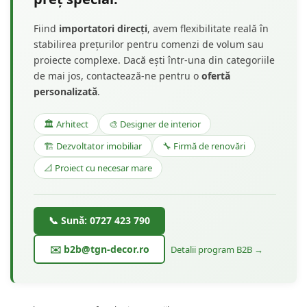
Fiind
importatori direcți
, avem flexibilitate reală în
stabilirea prețurilor pentru comenzi de volum sau
proiecte complexe. Dacă ești într-una din categoriile
de mai jos, contactează-ne pentru o
ofertă
personalizată
.
🏛️ Arhitect
🎨 Designer de interior
🏗️ Dezvoltator imobiliar
🔧 Firmă de renovări
📐 Proiect cu necesar mare
📞 Sună: 0727 423 790
✉️ b2b@tgn-decor.ro
Detalii program B2B →