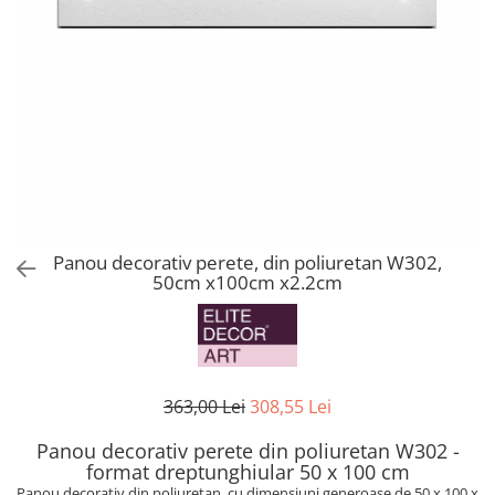
Coloane din poliuretan
Pilastri poliuretan
Seturi complete pilastri
Profile decorative din polimer rigid
Brauri decorative din polimer rigid
si coltare
Cornise decorative din polimer
rigid
Plinte decorative din polimer rigid
Panou decorativ perete, din poliuretan W302,
50cm x100cm x2.2cm
Rozete decorative
363,00 Lei
308,55 Lei
Panou decorativ perete din poliuretan W302 -
format dreptunghiular 50 x 100 cm
Panou decorativ din poliuretan, cu dimensiuni generoase de 50 x 100 x