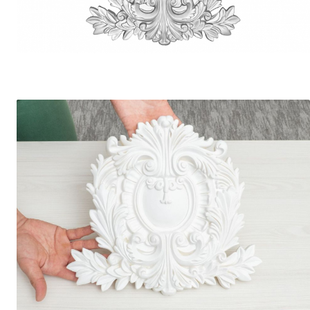
Coloane din poliuretan
Pilastri poliuretan
Seturi complete pilastri
Profile decorative din polimer
rigid
Brauri decorative din polimer rigid
si coltare
Cornise decorative din polimer
rigid
Plinte decorative din polimer rigid
Rozete decorative