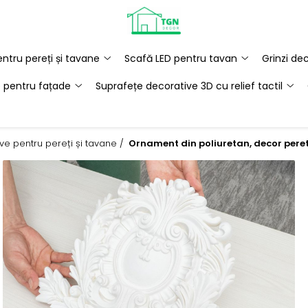
ntru pereți și tavane
Scafă LED pentru tavan
Grinzi de
e pentru fațade
Suprafețe decorative 3D cu relief tactil
ive pentru pereți și tavane /
Ornament din poliuretan, decor pere