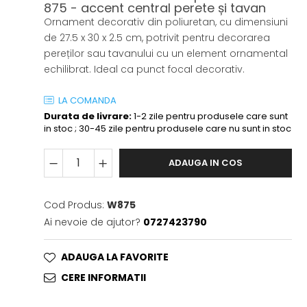
875 - accent central perete și tavan
Ornament decorativ din poliuretan, cu dimensiuni
de 27.5 x 30 x 2.5 cm, potrivit pentru decorarea
pereților sau tavanului cu un element ornamental
echilibrat. Ideal ca punct focal decorativ.
LA COMANDA
Durata de livrare:
1-2 zile pentru produsele care sunt
in stoc ; 30-45 zile pentru produsele care nu sunt in stoc
ADAUGA IN COS
Cod Produs:
W875
Ai nevoie de ajutor?
0727423790
ADAUGA LA FAVORITE
CERE INFORMATII