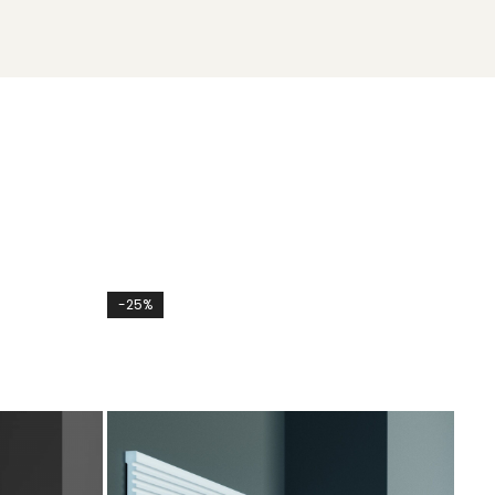
-25%
-10