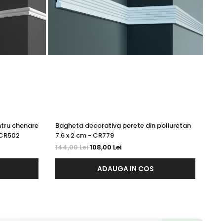
tru chenare
Bagheta decorativa perete din poliuretan
Co
 HCR502
7.6 x 2 cm - CR779
po
144,00 Lei
108,00 Lei
49
ADAUGA IN COS