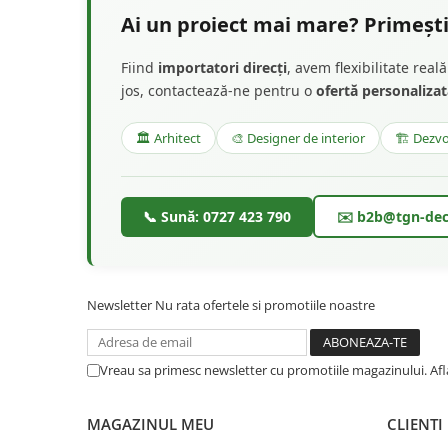
Ai un proiect mai mare? Primești
Fiind
importatori direcți
, avem flexibilitate rea
jos, contactează-ne pentru o
ofertă personaliza
🏛️ Arhitect
🎨 Designer de interior
🏗️ Dezvo
📞 Sună: 0727 423 790
✉️ b2b@tgn-dec
Newsletter
Nu rata ofertele si promotiile noastre
Vreau sa primesc newsletter cu promotiile magazinului. Af
MAGAZINUL MEU
CLIENTI