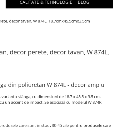
CALITATE & TEHNOLOGIE
BLOG
rete, decor tavan, W 874L, 18.7cmx45.5cmx3.5cm
n, decor perete, decor tavan, W 874L,
m
ga din poliuretan W 874L - decor amplu
varianta stânga, cu dimensiuni de 18.7 x 45.5 x 3.5 cm,
r cu un accent de impact. Se asociază cu modelul W 874R
produsele care sunt in stoc ; 30-45 zile pentru produsele care