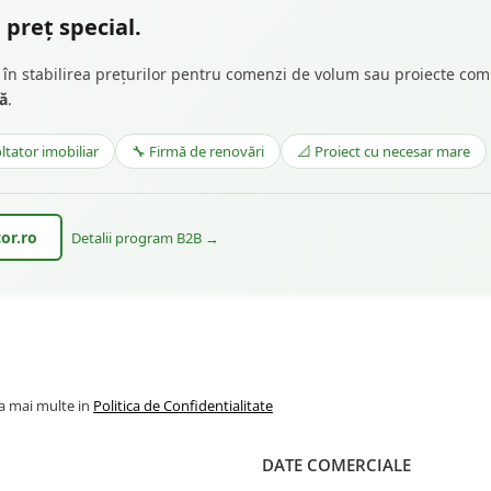
 preț special.
lă în stabilirea prețurilor pentru comenzi de volum sau proiecte com
tă
.
ltator imobiliar
🔧 Firmă de renovări
📐 Proiect cu necesar mare
or.ro
Detalii program B2B →
la mai multe in
Politica de Confidentialitate
DATE COMERCIALE