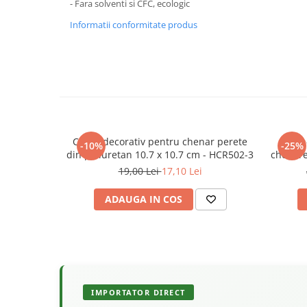
- Fara solventi si CFC, ecologic
Informatii conformitate produs
Coltar decorativ pentru chenar perete
Bagh
-10%
-25%
din poliuretan 10.7 x 10.7 cm - HCR502-3
chenare 
19,00 Lei
17,10 Lei
ADAUGA IN COS
IMPORTATOR DIRECT