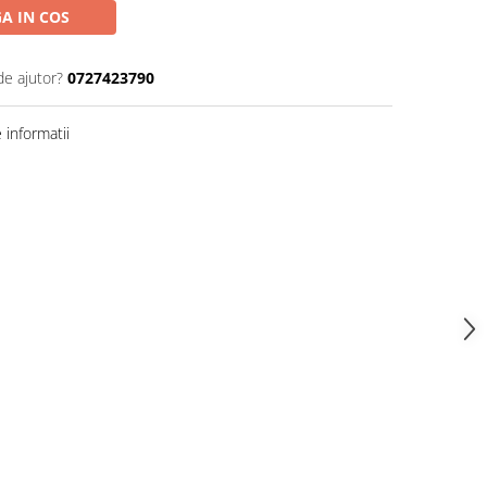
A IN COS
de ajutor?
0727423790
informatii