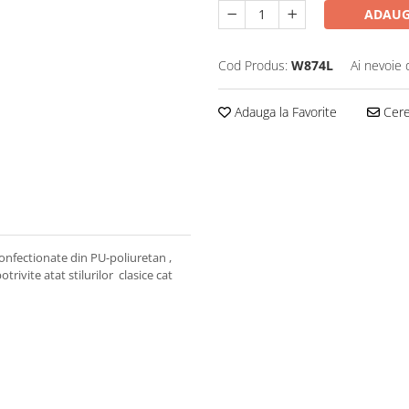
ADAUG
Cod Produs:
W874L
Ai nevoie 
Adauga la Favorite
Cere 
confectionate din PU-poliuretan ,
rivite atat stilurilor clasice cat