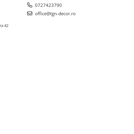
0727423790
office@tgn-decor.ro
ra 42