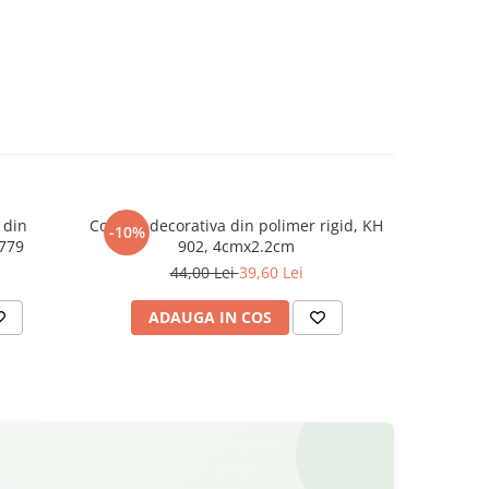
 din
Cornisa decorativa din polimer rigid, KH
Plinta decorativa, din polimer rigid, HCR
-10%
-10%
R779
902, 4cmx2.2cm
44,00 Lei
39,60 Lei
63
ADAUGA IN COS
V