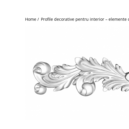
Coloane din poliuretan
Pilastri poliuretan
Home /
Profile decorative pentru interior – elemente 
Seturi complete pilastri
Profile decorative din polimer rigid
Brauri decorative din polimer rigid
si coltare
Cornise decorative din polimer
rigid
Plinte decorative din polimer rigid
Rozete decorative
Distribuie