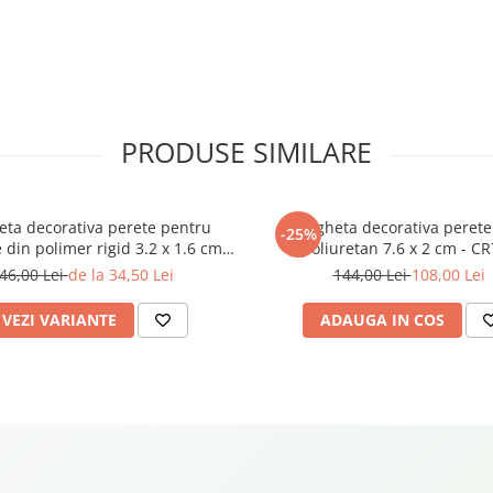
PRODUSE SIMILARE
eta decorativa perete pentru
Bagheta decorativa perete
-25%
din polimer rigid 3.2 x 1.6 cm -
poliuretan 7.6 x 2 cm - C
HCR502
46,00 Lei
de la 34,50 Lei
144,00 Lei
108,00 Lei
VEZI VARIANTE
ADAUGA IN COS