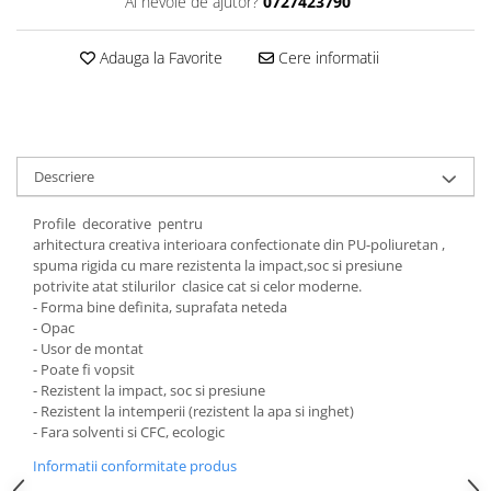
Ai nevoie de ajutor?
0727423790
Adauga la Favorite
Cere informatii
Descriere
Profile decorative pentru
arhitectura creativa interioara confectionate din PU-poliuretan ,
spuma rigida cu mare rezistenta la impact,soc si presiune
potrivite atat stilurilor clasice cat si celor moderne.
- Forma bine definita, suprafata neteda
- Opac
- Usor de montat
- Poate fi vopsit
- Rezistent la impact, soc si presiune
- Rezistent la intemperii (rezistent la apa si inghet)
- Fara solventi si CFC, ecologic
Informatii conformitate produs