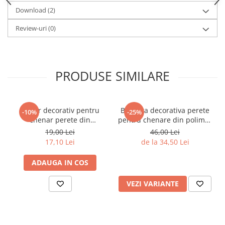
Download (2)
Review-uri
(0)
PRODUSE SIMILARE
Coltar decorativ pentru
Bagheta decorativa perete
-10%
-25%
chenar perete din
pentru chenare din polimer
poliuretan 10.7 x 10.7 cm -
rigid 3.2 x 1.6 cm - HCR502
19,00 Lei
46,00 Lei
HCR502-3
17,10 Lei
de la 34,50 Lei
ADAUGA IN COS
VEZI VARIANTE