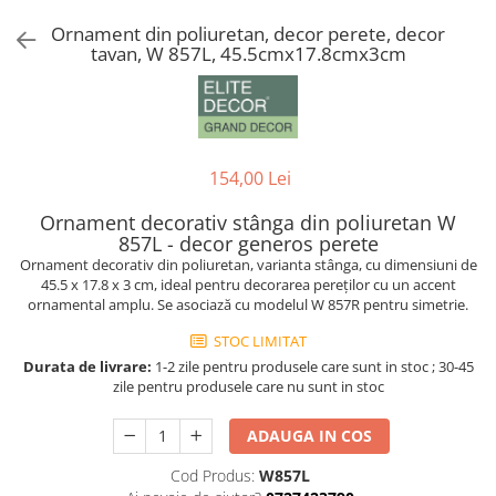
Ornament din poliuretan, decor perete, decor
Coloane din poliuretan
tavan, W 857L, 45.5cmx17.8cmx3cm
Pilastri poliuretan
Seturi complete pilastri
Profile decorative din polimer rigid
Brauri decorative din polimer rigid
si coltare
154,00 Lei
Cornise decorative din polimer
Ornament decorativ stânga din poliuretan W
rigid
857L - decor generos perete
Plinte decorative din polimer rigid
Ornament decorativ din poliuretan, varianta stânga, cu dimensiuni de
Rozete decorative
45.5 x 17.8 x 3 cm, ideal pentru decorarea pereților cu un accent
ornamental amplu. Se asociază cu modelul W 857R pentru simetrie.
STOC LIMITAT
Durata de livrare:
1-2 zile pentru produsele care sunt in stoc ; 30-45
zile pentru produsele care nu sunt in stoc
ADAUGA IN COS
Cod Produs:
W857L