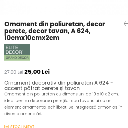
Coloane din poliuretan
Pilastri poliuretan
Ornament din poliuretan, decor
Seturi complete pilastri
perete, decor tavan, A 624,
Profile decorative din polimer
10cmx10cmx2cm
rigid
Brauri decorative din polimer rigid
si coltare
Cornise decorative din polimer
rigid
25,00 Lei
Plinte decorative din polimer rigid
27,00 Lei
Rozete decorative
Ornament decorativ din poliuretan A 624 -
accent pătrat perete și tavan
Ornament din poliuretan cu dimensiuni de 10 x 10 x 2 cm,
ideal pentru decorarea pereților sau tavanului cu un
element ornamental echilibrat. Se integrează armonios în
diverse amenajări.
STOC LIMITAT