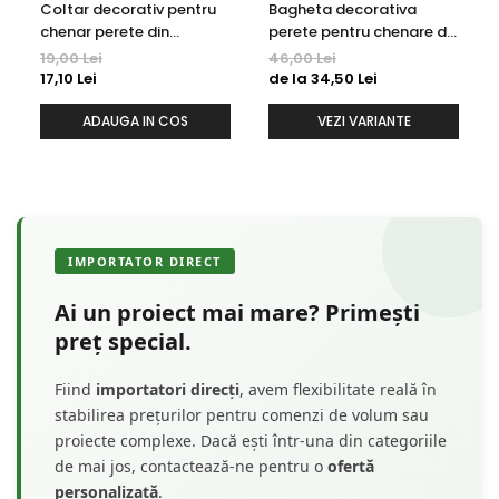
Coltar decorativ pentru
Bagheta decorativa
chenar perete din
perete pentru chenare din
poliuretan 10.7 x 10.7 cm -
polimer rigid 3.2 x 1.6 cm -
19,00 Lei
46,00 Lei
HCR502-3
HCR502
17,10 Lei
de la 34,50 Lei
ADAUGA IN COS
VEZI VARIANTE
IMPORTATOR DIRECT
Ai un proiect mai mare? Primești
preț special.
Fiind
importatori direcți
, avem flexibilitate reală în
stabilirea prețurilor pentru comenzi de volum sau
proiecte complexe. Dacă ești într-una din categoriile
de mai jos, contactează-ne pentru o
ofertă
personalizată
.