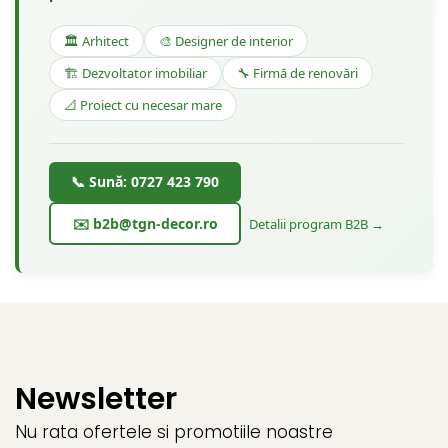
🏛️ Arhitect
🎨 Designer de interior
🏗️ Dezvoltator imobiliar
🔧 Firmă de renovări
📐 Proiect cu necesar mare
📞 Sună: 0727 423 790
✉️ b2b@tgn-decor.ro
Detalii program B2B →
Newsletter
Nu rata ofertele si promotiile noastre