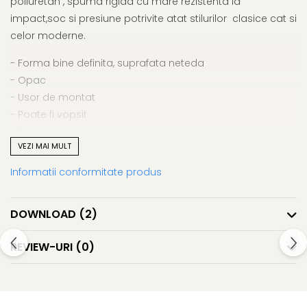
poliuretan , spuma rigida cu mare rezistenta la
impact,soc si presiune potrivite atat stilurilor clasice cat si
celor moderne.
- Forma bine definita, suprafata neteda
- Opac
- Usor de montat
- Poate fi vopsit
- Rezistent la impact, soc si presiune
VEZI MAI MULT
- Rezistent la intemperii (rezistent la apa si inghet)
- Fara solventi si CFC, ecologic
Informatii conformitate produs
DOWNLOAD (2)
REVIEW-URI
(0)