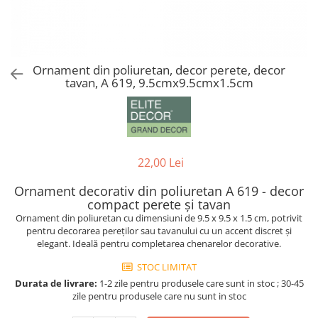
Coloane din poliuretan
Pilastri poliuretan
Seturi complete pilastri
Ornament din poliuretan, decor perete, decor
Profile decorative din polimer rigid
tavan, A 619, 9.5cmx9.5cmx1.5cm
Brauri decorative din polimer rigid
si coltare
Cornise decorative din polimer
rigid
22,00 Lei
Plinte decorative din polimer rigid
Rozete decorative
Ornament decorativ din poliuretan A 619 - decor
compact perete și tavan
Ornament din poliuretan cu dimensiuni de 9.5 x 9.5 x 1.5 cm, potrivit
pentru decorarea pereților sau tavanului cu un accent discret și
elegant. Ideală pentru completarea chenarelor decorative.
STOC LIMITAT
Durata de livrare:
1-2 zile pentru produsele care sunt in stoc ; 30-45
zile pentru produsele care nu sunt in stoc