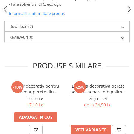
- Fara solventi si CFC, ecologic
Informatii conformitate produs
Download (2)
Review-uri
(0)
PRODUSE SIMILARE
Coltar decorativ pentru
Bagheta decorativa perete
-10%
-25%
chenar perete din
pentru chenare din polimer
poliuretan 10.7 x 10.7 cm -
rigid 3.2 x 1.6 cm - HCR502
19,00 Lei
46,00 Lei
HCR502-3
17,10 Lei
de la 34,50 Lei
ADAUGA IN COS
VEZI VARIANTE