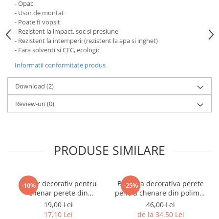
- Opac
- Usor de montat
- Poate fi vopsit
- Rezistent la impact, soc si presiune
- Rezistent la intemperii (rezistent la apa si inghet)
- Fara solventi si CFC, ecologic
Informatii conformitate produs
Download (2)
Review-uri
(0)
PRODUSE SIMILARE
Coltar decorativ pentru
Bagheta decorativa perete
-10%
-25%
chenar perete din
pentru chenare din polimer
poliuretan 10.7 x 10.7 cm -
rigid 3.2 x 1.6 cm - HCR502
19,00 Lei
46,00 Lei
HCR502-3
17,10 Lei
de la 34,50 Lei