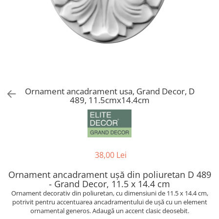
Coloane din poliuretan
Pilastri poliuretan
Seturi complete pilastri
Profile decorative din polimer rigid
Brauri decorative din polimer rigid
si coltare
Ornament ancadrament usa, Grand Decor, D
Cornise decorative din polimer
489, 11.5cmx14.4cm
rigid
Plinte decorative din polimer rigid
Rozete decorative
38,00 Lei
Ornament ancadrament ușă din poliuretan D 489
- Grand Decor, 11.5 x 14.4 cm
Ornament decorativ din poliuretan, cu dimensiuni de 11.5 x 14.4 cm,
potrivit pentru accentuarea ancadramentului de ușă cu un element
ornamental generos. Adaugă un accent clasic deosebit.