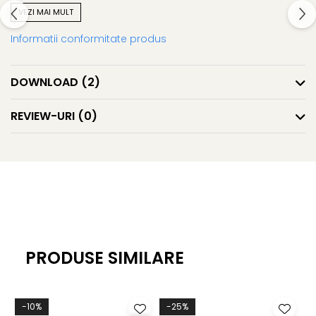
VEZI MAI MULT
- Rezistent la intemperii (rezistent la apa si inghet)
- Fara solventi si CFC, ecologic
Informatii conformitate produs
DOWNLOAD (2)
REVIEW-URI
(0)
PRODUSE SIMILARE
-10%
-25%