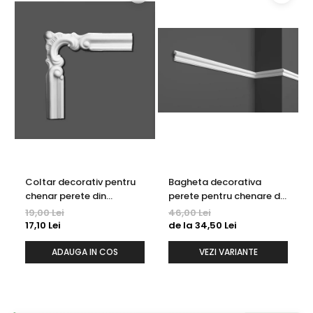
Coltar decorativ pentru
Bagheta decorativa
chenar perete din
perete pentru chenare din
poliuretan 10.7 x 10.7 cm -
polimer rigid 3.2 x 1.6 cm -
19,00 Lei
46,00 Lei
HCR502-3
HCR502
17,10 Lei
de la 34,50 Lei
ADAUGA IN COS
VEZI VARIANTE