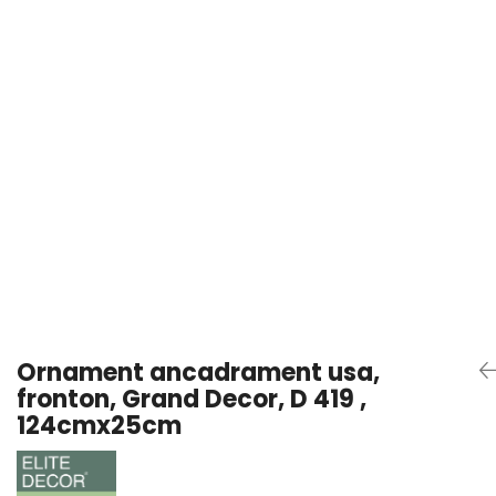
Coloane din poliuretan
Pilastri poliuretan
Seturi complete pilastri
Profile decorative din polimer
rigid
Brauri decorative din polimer rigid
si coltare
Cornise decorative din polimer
rigid
Plinte decorative din polimer rigid
Rozete decorative
Ornament ancadrament usa,
fronton, Grand Decor, D 419 ,
124cmx25cm