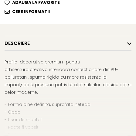
ADAUGA LA FAVORITE
CERE INFORMATII
DESCRIERE
Profile decorative premium pentru
arhitectura creativa interioara confectionate din PU-
poliuretan , spuma rigida cu mare rezistenta la
impact,soc si presiune potrivite atat stilurilor clasice cat si
celor moderne.
- Forma bine definita, suprafata neteda
- Opac
- Usor de montat
- Poate fi vopsit
- Rezistent la impact, soc si presiune