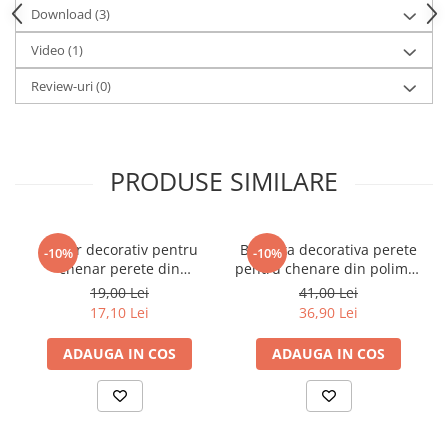
Download (3)
Video
(1)
Review-uri
(0)
PRODUSE SIMILARE
Coltar decorativ pentru
Bagheta decorativa perete
-10%
-10%
chenar perete din
pentru chenare din polimer
poliuretan 10.7 x 10.7 cm -
rigid 3.3 x 1.4 cm - HCR522
19,00 Lei
41,00 Lei
HCR502-3
17,10 Lei
36,90 Lei
ADAUGA IN COS
ADAUGA IN COS