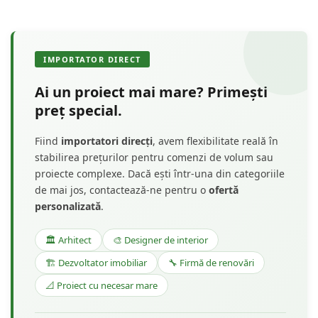
IMPORTATOR DIRECT
Ai un proiect mai mare? Primești
preț special.
Fiind
importatori direcți
, avem flexibilitate reală în
stabilirea prețurilor pentru comenzi de volum sau
proiecte complexe. Dacă ești într-una din categoriile
de mai jos, contactează-ne pentru o
ofertă
personalizată
.
🏛️ Arhitect
🎨 Designer de interior
🏗️ Dezvoltator imobiliar
🔧 Firmă de renovări
📐 Proiect cu necesar mare