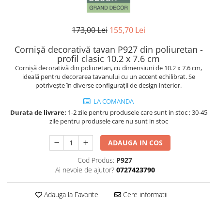
Coloane din poliuretan
Pilastri poliuretan
173,00 Lei
155,70 Lei
Seturi complete pilastri
Cornișă decorativă tavan P927 din poliuretan -
Profile decorative din polimer rigid
profil clasic 10.2 x 7.6 cm
Brauri decorative din polimer rigid
Cornișă decorativă din poliuretan, cu dimensiuni de 10.2 x 7.6 cm,
ideală pentru decorarea tavanului cu un accent echilibrat. Se
si coltare
potrivește în diverse configurații de design interior.
Cornise decorative din polimer
rigid
LA COMANDA
Plinte decorative din polimer rigid
Durata de livrare:
1-2 zile pentru produsele care sunt in stoc ; 30-45
zile pentru produsele care nu sunt in stoc
Rozete decorative
ADAUGA IN COS
Cod Produs:
P927
Ai nevoie de ajutor?
0727423790
Adauga la Favorite
Cere informatii