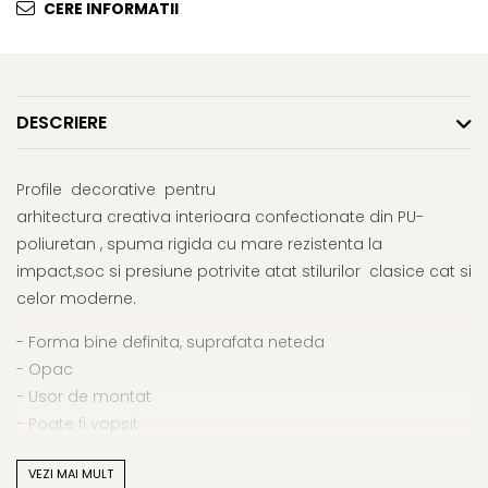
CERE INFORMATII
DESCRIERE
Profile decorative pentru
arhitectura creativa interioara confectionate din PU-
poliuretan , spuma rigida cu mare rezistenta la
impact,soc si presiune potrivite atat stilurilor clasice cat si
celor moderne.
- Forma bine definita, suprafata neteda
- Opac
- Usor de montat
- Poate fi vopsit
- Rezistent la impact, soc si presiune
VEZI MAI MULT
- Rezistent la intemperii (rezistent la apa si inghet)