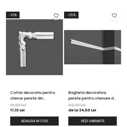
-10%
-25%
Coltar decorativ pentru
Bagheta decorativa
chenar perete din
perete pentru chenare din
poliuretan 10.7 x 10.7 cm -
polimer rigid 3.2 x 1.6 cm -
19,00 Lei
46,00 Lei
HCR502-3
HCR502
17,10 Lei
de la 34,50 Lei
ADAUGA IN COS
VEZI VARIANTE