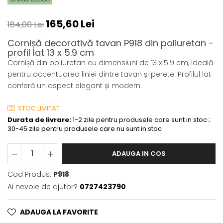
Coloane din poliuretan
165,60 Lei
184,00 Lei
Pilastri poliuretan
Seturi complete pilastri
Cornișă decorativă tavan P918 din poliuretan -
profil lat 13 x 5.9 cm
Profile decorative din polimer
Cornișă din poliuretan cu dimensiuni de 13 x 5.9 cm, ideală
rigid
pentru accentuarea liniei dintre tavan și perete. Profilul lat
Brauri decorative din polimer rigid
conferă un aspect elegant și modern.
si coltare
Cornise decorative din polimer
STOC LIMITAT
rigid
Durata de livrare:
1-2 zile pentru produsele care sunt in stoc ;
Plinte decorative din polimer rigid
30-45 zile pentru produsele care nu sunt in stoc
Rozete decorative
ADAUGA IN COS
Cod Produs:
P918
Ai nevoie de ajutor?
0727423790
ADAUGA LA FAVORITE