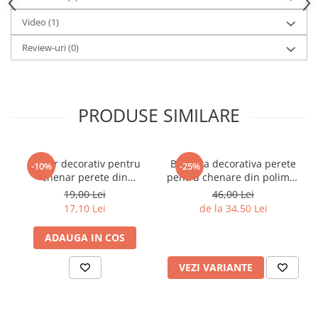
Video
(1)
Review-uri
(0)
PRODUSE SIMILARE
Coltar decorativ pentru
Bagheta decorativa perete
-10%
-25%
chenar perete din
pentru chenare din polimer
poliuretan 10.7 x 10.7 cm -
rigid 3.2 x 1.6 cm - HCR502
19,00 Lei
46,00 Lei
HCR502-3
17,10 Lei
de la 34,50 Lei
ADAUGA IN COS
VEZI VARIANTE