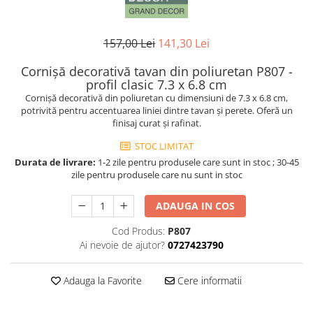
Coloane din poliuretan
Pilastri poliuretan
157,00 Lei
141,30 Lei
Seturi complete pilastri
Cornișă decorativă tavan din poliuretan P807 -
Profile decorative din polimer rigid
profil clasic 7.3 x 6.8 cm
Brauri decorative din polimer rigid
Cornișă decorativă din poliuretan cu dimensiuni de 7.3 x 6.8 cm,
potrivită pentru accentuarea liniei dintre tavan și perete. Oferă un
si coltare
finisaj curat și rafinat.
Cornise decorative din polimer
rigid
STOC LIMITAT
Plinte decorative din polimer rigid
Durata de livrare:
1-2 zile pentru produsele care sunt in stoc ; 30-45
zile pentru produsele care nu sunt in stoc
Rozete decorative
ADAUGA IN COS
Cod Produs:
P807
Ai nevoie de ajutor?
0727423790
Adauga la Favorite
Cere informatii