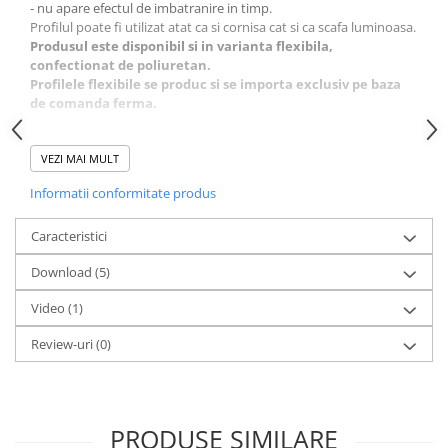
- nu apare efectul de imbatranire in timp.
Profilul poate fi utilizat atat ca si cornisa cat si ca scafa luminoasa.
Produsul este disponibil si in varianta flexibila,
confectionat de poliuretan.
Profilele flexibile se produc si se importa exclusiv pe baza
de comanda ferma.
-
Produsul nu contine leduri sau benzi luminoase
VEZI MAI MULT
Pretul este pentru o bucata de 2m.
Informatii conformitate produs
Caracteristici
Download (5)
Video
(1)
Review-uri
(0)
PRODUSE SIMILARE