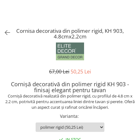
Coloane din poliuretan
Pilastri poliuretan
Seturi complete pilastri
Cornisa decorativa din polimer rigid, KH 903,
Profile decorative din polimer rigid
4.8cmx2.2cm
Brauri decorative din polimer rigid
si coltare
Cornise decorative din polimer
rigid
67,00 Lei
50,25 Lei
Plinte decorative din polimer rigid
Rozete decorative
Cornișă decorativă din polimer rigid KH 903 -
finisaj elegant pentru tavan
Cornișă decorativă realizată din polimer rigid, cu profilul de 4.8 cm x
2.2 cm, potrivită pentru accentuarea liniei dintre tavan și perete. Oferă
un aspect curat și rafinat oricărei încăperi.
Varianta
:
IN STOC