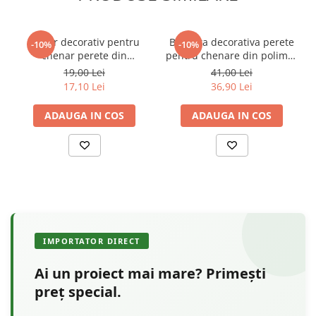
Coltar decorativ pentru
Bagheta decorativa perete
-10%
-10%
chenar perete din
pentru chenare din polimer
poliuretan 10.7 x 10.7 cm -
rigid 3.3 x 1.4 cm - HCR522
19,00 Lei
41,00 Lei
HCR502-3
17,10 Lei
36,90 Lei
ADAUGA IN COS
ADAUGA IN COS
IMPORTATOR DIRECT
Ai un proiect mai mare? Primești
preț special.