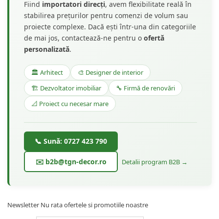
Fiind
importatori direcți
, avem flexibilitate reală în
stabilirea prețurilor pentru comenzi de volum sau
proiecte complexe. Dacă ești într-una din categoriile
de mai jos, contactează-ne pentru o
ofertă
personalizată
.
🏛️ Arhitect
🎨 Designer de interior
🏗️ Dezvoltator imobiliar
🔧 Firmă de renovări
📐 Proiect cu necesar mare
📞 Sună: 0727 423 790
✉️ b2b@tgn-decor.ro
Detalii program B2B →
Newsletter
Nu rata ofertele si promotiile noastre