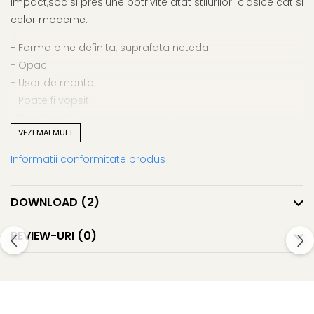
impact,soc si presiune potrivite atat stilurilor clasice cat si
celor moderne.
- Forma bine definita, suprafata neteda
- Opac
- Usor de montat
- Poate fi vopsit
- Rezistent la impact, soc si presiune
VEZI MAI MULT
- Rezistent la intemperii (rezistent la apa si inghet)
- Fara solventi si CFC, ecologic
Informatii conformitate produs
DOWNLOAD (2)
REVIEW-URI
(0)