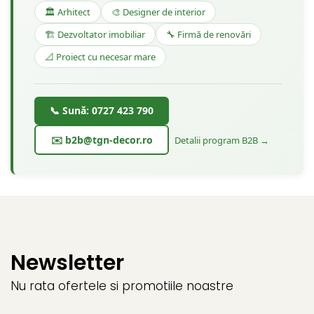
🏛️ Arhitect
🎨 Designer de interior
🏗️ Dezvoltator imobiliar
🔧 Firmă de renovări
📐 Proiect cu necesar mare
📞 Sună: 0727 423 790
✉️ b2b@tgn-decor.ro
Detalii program B2B →
Newsletter
Nu rata ofertele si promotiile noastre