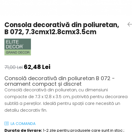
Coloane din poliuretan
Pilastri poliuretan
Consola decorativă din poliuretan,
Seturi complete pilastri
B 072, 7.3cmx12.8cmx3.5cm
Profile decorative din polimer
rigid
Brauri decorative din polimer rigid
si coltare
Cornise decorative din polimer
62,48 Lei
rigid
71,00 Lei
Plinte decorative din polimer rigid
Consolă decorativă din poliuretan B 072 -
Rozete decorative
ornament compact și discret
Consolă decorativă din poliuretan, cu dimensiuni
compacte de 7.3 x 12.8 x 3.5 cm, potrivită pentru decorarea
subtilă a pereților. Ideală pentru spații care necesită un
detaliu decorativ fin.
LA COMANDA
Durata de livrare:
1-2 zile pentru produsele care sunt in stoc ;