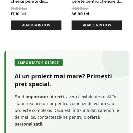
chenar perete din
perete pentru chenare din
poliuretan 10.7 x 10.7 cm -
polimer rigid 3.3 x 1.4 cm -
19,00 Lei
41,00 Lei
HCR502-3
HCR522
17,10 Lei
36,90 Lei
ADAUGA IN COS
ADAUGA IN COS
IMPORTATOR DIRECT
Ai un proiect mai mare? Primești
preț special.
Fiind
importatori direcți
, avem flexibilitate reală în
stabilirea prețurilor pentru comenzi de volum sau
proiecte complexe. Dacă ești într-una din categoriile
de mai jos, contactează-ne pentru o
ofertă
personalizată
.