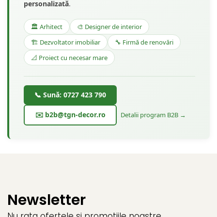
personalizată
.
🏛️ Arhitect
🎨 Designer de interior
🏗️ Dezvoltator imobiliar
🔧 Firmă de renovări
📐 Proiect cu necesar mare
📞 Sună: 0727 423 790
✉️ b2b@tgn-decor.ro
Detalii program B2B →
Newsletter
Nu rata ofertele si promotiile noastre