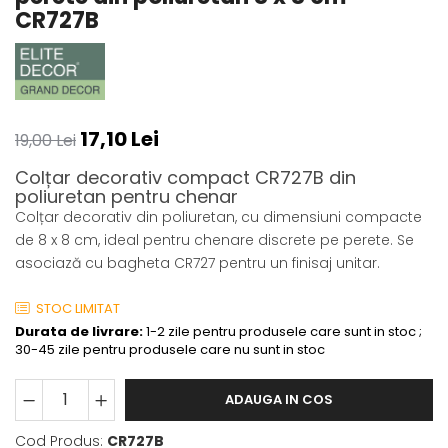
CR727B
Coloane din poliuretan
Pilastri poliuretan
Seturi complete pilastri
Profile decorative din polimer
rigid
17,10 Lei
19,00 Lei
Brauri decorative din polimer rigid
Colțar decorativ compact CR727B din
si coltare
poliuretan pentru chenar
Cornise decorative din polimer
Colțar decorativ din poliuretan, cu dimensiuni compacte
rigid
de 8 x 8 cm, ideal pentru chenare discrete pe perete. Se
Plinte decorative din polimer rigid
asociază cu bagheta CR727 pentru un finisaj unitar.
Rozete decorative
STOC LIMITAT
Durata de livrare:
1-2 zile pentru produsele care sunt in stoc ;
30-45 zile pentru produsele care nu sunt in stoc
ADAUGA IN COS
Cod Produs:
CR727B