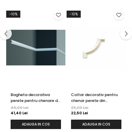
-10%
-10%
Bagheta decorativa
Coltar decorativ pentru
perete pentru chenare din
chenar perete din
poliuretan 2.3 x 1.3 cm -
poliuretan 13 x 13 cm -
46,00 Lei
25,00 Lei
CR727
CR727A
41,40 Lei
22,50 Lei
ADAUGA IN COS
ADAUGA IN COS