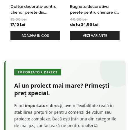
Coltar decorativ pentru
Bagheta decorativa
chenar perete din
perete pentru chenare din
poliuretan 10.7 x 10.7 cm -
polimer rigid 3.2 x 1.6 cm -
19,00 Lei
46,00 Lei
HCR502-3
HCR502
17,10 Lei
de la 34,50 Lei
ADAUGA IN COS
VEZI VARIANTE
IMPORTATOR DIRECT
Ai un proiect mai mare? Primești
preț special.
Fiind
importatori direcți
, avem flexibilitate reală în
stabilirea prețurilor pentru comenzi de volum sau
proiecte complexe. Dacă ești într-una din categoriile
de mai jos, contactează-ne pentru o
ofertă