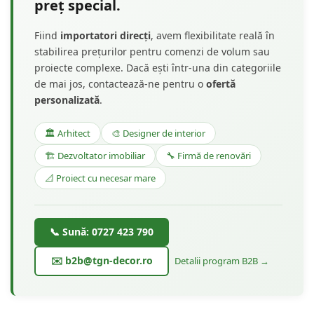
preț special.
Fiind
importatori direcți
, avem flexibilitate reală în
stabilirea prețurilor pentru comenzi de volum sau
proiecte complexe. Dacă ești într-una din categoriile
de mai jos, contactează-ne pentru o
ofertă
personalizată
.
🏛️ Arhitect
🎨 Designer de interior
🏗️ Dezvoltator imobiliar
🔧 Firmă de renovări
📐 Proiect cu necesar mare
📞 Sună: 0727 423 790
✉️ b2b@tgn-decor.ro
Detalii program B2B →