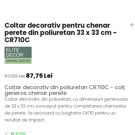
Coloane din poliuretan
Pilastri poliuretan
Coltar decorativ pentru chenar
Seturi complete pilastri
perete din poliuretan 33 x 33 cm -
Profile decorative din polimer
CR710C
rigid
Brauri decorative din polimer rigid
si coltare
Cornise decorative din polimer
rigid
87,75 Lei
Plinte decorative din polimer rigid
117,00 Lei
Rozete decorative
Colțar decorativ din poliuretan CR710C - colț
generos chenar perete
Colțar decorativ din poliuretan, cu dimensiuni generoase
de 33 x 33 cm, conceput pentru completarea chenarelor
de perete. Se asociază cu bagheta CR710 pentru un
rezultat de impact.
IN STOC