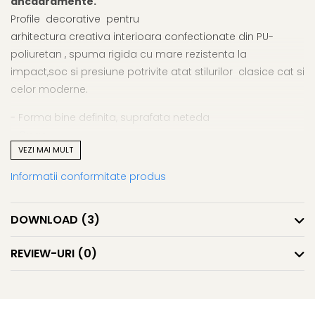
ancadramente.
Profile decorative pentru
arhitectura creativa interioara confectionate din PU-
poliuretan , spuma rigida cu mare rezistenta la
impact,soc si presiune potrivite atat stilurilor clasice cat si
celor moderne.
- Forma bine definita, suprafata neteda
- Opac
VEZI MAI MULT
- Usor de montat
- Poate fi vopsit
Informatii conformitate produs
- Rezistent la impact, soc si presiune
- Rezistent la intemperii (rezistent la apa si inghet)
DOWNLOAD (3)
- Fara solventi si CFC, ecologic
REVIEW-URI
(0)