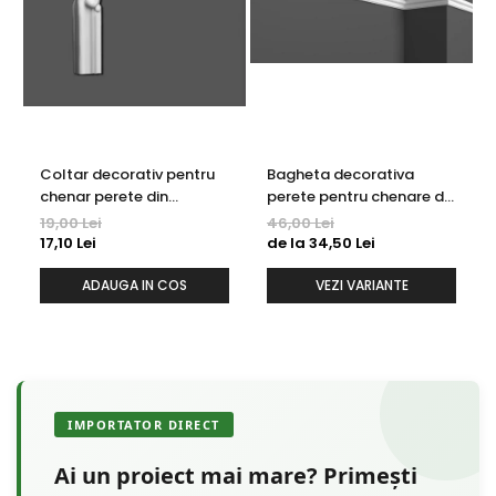
Coltar decorativ pentru
Bagheta decorativa
chenar perete din
perete pentru chenare din
poliuretan 10.7 x 10.7 cm -
polimer rigid 3.2 x 1.6 cm -
19,00 Lei
46,00 Lei
HCR502-3
HCR502
17,10 Lei
de la 34,50 Lei
ADAUGA IN COS
VEZI VARIANTE
IMPORTATOR DIRECT
Ai un proiect mai mare? Primești