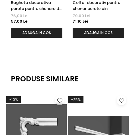
Bagheta decorativa
Coltar decorativ pentru
perete pentru chenare din
chenar perete din
poliuretan 4 x 2.5 cm -
poliuretan 23 x 23 cm -
76,00 Lei
79,00 Lei
CR710
CR710A
57,00 Lei
71,10 Lei
ADAUGA IN COS
ADAUGA IN COS
PRODUSE SIMILARE
-10%
-25%