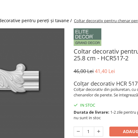
decorative pentru pereți și tavane /
Coltar decorativ pentru chenar per
Coltar decorativ pentr
25.8 cm - HCR517-2
46,00 Lei
41,40 Lei
Colțar decorativ HCR 517
Colțar decorativ din poliuretan, c
chenarelor de perete. Se integreaz
IN STOC
Durata de livrare:
1-2 zile pentru 
nu sunt in stoc
ADAUG