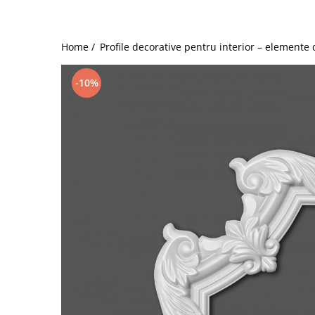
Coloane din poliuretan
Pilastri poliuretan
Home /
Profile decorative pentru interior – elemente 
Seturi complete pilastri
Profile decorative din polimer rigid
-10%
Brauri decorative din polimer rigid
si coltare
Cornise decorative din polimer
rigid
Plinte decorative din polimer rigid
Rozete decorative