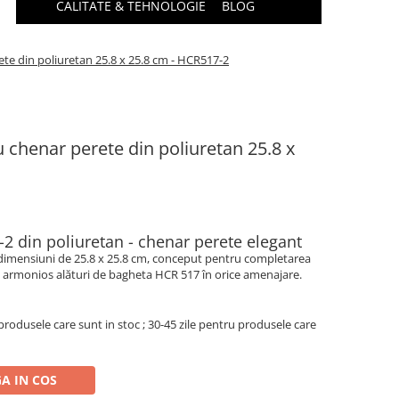
CALITATE & TEHNOLOGIE
BLOG
ete din poliuretan 25.8 x 25.8 cm - HCR517-2
u chenar perete din poliuretan 25.8 x
-2 din poliuretan - chenar perete elegant
u dimensiuni de 25.8 x 25.8 cm, conceput pentru completarea
ă armonios alături de bagheta HCR 517 în orice amenajare.
produsele care sunt in stoc ; 30-45 zile pentru produsele care
A IN COS