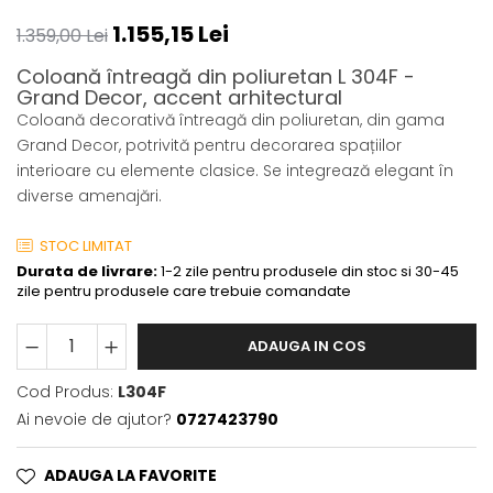
1.155,15 Lei
1.359,00 Lei
Coloană întreagă din poliuretan L 304F -
Grand Decor, accent arhitectural
Coloană decorativă întreagă din poliuretan, din gama
Grand Decor, potrivită pentru decorarea spațiilor
interioare cu elemente clasice. Se integrează elegant în
diverse amenajări.
STOC LIMITAT
Durata de livrare:
1-2 zile pentru produsele din stoc si 30-45
zile pentru produsele care trebuie comandate
ADAUGA IN COS
Cod Produs:
L304F
Ai nevoie de ajutor?
0727423790
ADAUGA LA FAVORITE