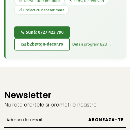
🏗️ Dezvoltator imobiliar
🔧 Firmă de renovări
📐 Proiect cu necesar mare
📞 Sună: 0727 423 790
✉️ b2b@tgn-decor.ro
Detalii program B2B →
Newsletter
Nu rata ofertele si promotiile noastre