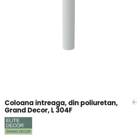
Coloane din poliuretan
Pilastri poliuretan
Seturi complete pilastri
Profile decorative din polimer
rigid
Brauri decorative din polimer rigid
si coltare
Cornise decorative din polimer
rigid
Plinte decorative din polimer rigid
Rozete decorative
Coloana intreaga, din poliuretan,
Grand Decor, L 304F