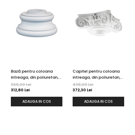
Bază pentru coloana
Capitel pentru coloana
intreaga, din poliuretan,
intreaga, din poliuretan,
Grand Decor, L 310F
Grand Decor, L 313F
368,00 Lei
438,00 Lei
312,80 Lei
372,30 Lei
ADAUGA IN COS
ADAUGA IN COS