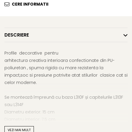
CERE INFORMATII
DESCRIERE
Profile decorative pentru
arhitectura creativa interioara confectionate din PU-
poliuretan , spuma rigida cu mare rezistenta la
impact,soc si presiune potrivite atat stilurilor clasice cat si
celor moderne.
Se montează împreună cu baza L310F și capitelurile L313F
sau L314F
Diametru exterior: 15 cm
Diametru interior: 7.5 cm
Înălțime : 239.5 cm
VEZI MAI MULT