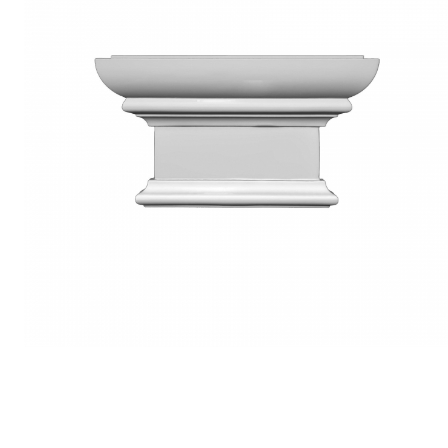
Coloane din poliuretan
Pilastri poliuretan
Seturi complete pilastri
Profile decorative din polimer
rigid
Brauri decorative din polimer rigid
si coltare
Cornise decorative din polimer
rigid
Plinte decorative din polimer rigid
Rozete decorative