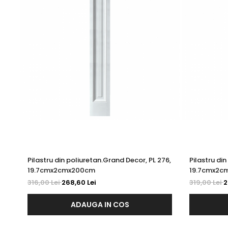
Pilastru din poliuretan.Grand Decor, PL 276,
Pilastru di
19.7cmx2cmx200cm
19.7cmx2c
316,00 Lei
268,60 Lei
319,00 Lei
2
ADAUGA IN COS