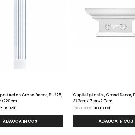
n poliuretan.Grand Decor, PL 275,
Capitel pilastru, Grand Decor, 
mx220cm
31.3cmx17cmx7.7cm
71,15 Lei
106,00 Lei
90,10 Lei
ADAUGA IN COS
ADAUGA IN COS