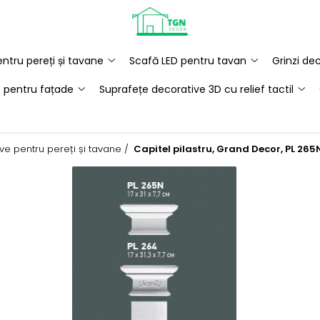
ntru pereți și tavane
Scafă LED pentru tavan
Grinzi de
e pentru fațade
Suprafețe decorative 3D cu relief tactil
ive pentru pereți și tavane /
Capitel pilastru, Grand Decor, PL 26