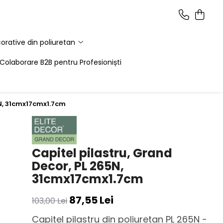
corative din poliuretan
Colaborare B2B pentru Profesioniști
5N, 31cmx17cmx1.7cm
Capitel pilastru, Grand
Decor, PL 265N,
31cmx17cmx1.7cm
87,55 Lei
103,00 Lei
Capitel pilastru din poliuretan PL 265N -