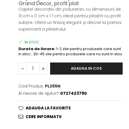
Grand Decor, profil plat
Capitel decorativ din poliuretan, cu dimensiuni de
31 cm x 17 cm x 1.7 cm, ideal pentru pilaștrii cu profil
subțire. Oferă un finisaj elegant și discret la partea
superioară a pilastrului.
IN STOC
Durata de livrare:
1-2 zile pentru produsele care sunt
in stoc ; 30-45 zile pentru produsele care nu sunt in stoc
ADAUGA IN COS
Cod Produs:
PL265N
Ai nevoie de ajutor?
0727423790
ADAUGA LA FAVORITE
CERE INFORMATII