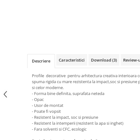
Distribuie
pe
Facebook
Caracteristici
Download (3)
Review-
Descriere
Profile decorative pentru arhitectura creativa interioara 
spuma rigida cu mare rezistenta la impact,soc si presiune pot
si celor moderne.
- Forma bine definita, suprafata neteda
- Opac
- Usor de montat
- Poate fi vopsit
- Rezistent la impact, soc si presiune
- Rezistent la intemperii (rezistent la apa si inghet)
- Fara solventi si CFC, ecologic