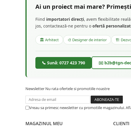
Ai un proiect mai mare? Primești
Fiind
importatori direcți
, avem flexibilitate rea
jos, contactează-ne pentru o
ofertă personaliza
🏛️ Arhitect
🎨 Designer de interior
🏗️ Dezvo
📞 Sună: 0727 423 790
✉️ b2b@tgn-dec
Newsletter
Nu rata ofertele si promotiile noastre
Vreau sa primesc newsletter cu promotiile magazinului. Af
MAGAZINUL MEU
CLIENTI