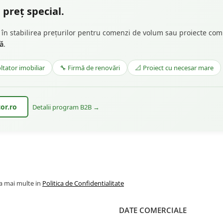
 preț special.
lă în stabilirea prețurilor pentru comenzi de volum sau proiecte com
tă
.
ltator imobiliar
🔧 Firmă de renovări
📐 Proiect cu necesar mare
or.ro
Detalii program B2B →
la mai multe in
Politica de Confidentialitate
DATE COMERCIALE