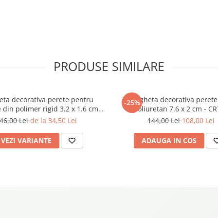
PRODUSE SIMILARE
eta decorativa perete pentru
Bagheta decorativa perete
-25%
din polimer rigid 3.2 x 1.6 cm -
poliuretan 7.6 x 2 cm - C
HCR502
46,00 Lei
de la 34,50 Lei
144,00 Lei
108,00 Lei
VEZI VARIANTE
ADAUGA IN COS