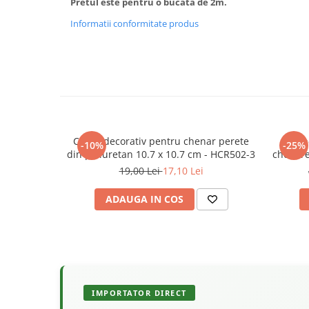
Pretul este pentru o bucata de 2m.
Informatii conformitate produs
Coltar decorativ pentru chenar perete
Bagh
-10%
-25%
din poliuretan 10.7 x 10.7 cm - HCR502-3
chenare 
19,00 Lei
17,10 Lei
ADAUGA IN COS
IMPORTATOR DIRECT