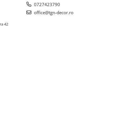
0727423790
office@tgn-decor.ro
ra 42