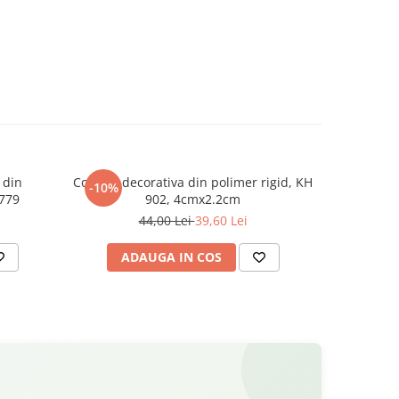
 din
Cornisa decorativa din polimer rigid, KH
Plinta decorativa, din polimer rigid, HCR
-10%
-10%
R779
902, 4cmx2.2cm
44,00 Lei
39,60 Lei
63
ADAUGA IN COS
V