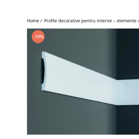
Coloane din poliuretan
Pilastri poliuretan
Home /
Profile decorative pentru interior – elemente 
Seturi complete pilastri
Profile decorative din polimer rigid
-10%
Brauri decorative din polimer rigid
si coltare
Cornise decorative din polimer
rigid
Plinte decorative din polimer rigid
Rozete decorative