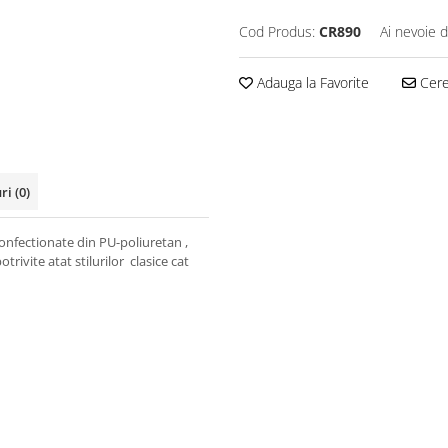
Cod Produs:
CR890
Ai nevoie d
Adauga la Favorite
Cere 
uri
(0)
confectionate din PU-poliuretan ,
rivite atat stilurilor clasice cat