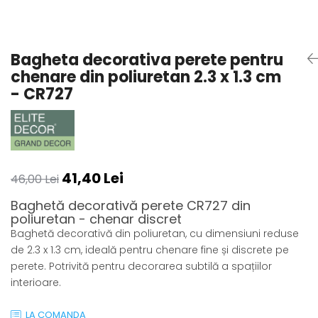
Coloane din poliuretan
Pilastri poliuretan
Bagheta decorativa perete pentru
Seturi complete pilastri
chenare din poliuretan 2.3 x 1.3 cm
Profile decorative din polimer
- CR727
rigid
Brauri decorative din polimer rigid
si coltare
Cornise decorative din polimer
rigid
41,40 Lei
Plinte decorative din polimer rigid
46,00 Lei
Rozete decorative
Baghetă decorativă perete CR727 din
poliuretan - chenar discret
Baghetă decorativă din poliuretan, cu dimensiuni reduse
de 2.3 x 1.3 cm, ideală pentru chenare fine și discrete pe
perete. Potrivită pentru decorarea subtilă a spațiilor
interioare.
LA COMANDA