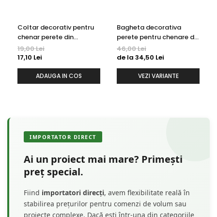
Coltar decorativ pentru
Bagheta decorativa
chenar perete din
perete pentru chenare din
poliuretan 10.7 x 10.7 cm -
polimer rigid 3.2 x 1.6 cm -
19,00 Lei
46,00 Lei
HCR502-3
HCR502
17,10 Lei
de la 34,50 Lei
ADAUGA IN COS
VEZI VARIANTE
IMPORTATOR DIRECT
Ai un proiect mai mare? Primești
preț special.
Fiind
importatori direcți
, avem flexibilitate reală în
stabilirea prețurilor pentru comenzi de volum sau
proiecte complexe. Dacă ești într-una din categoriile