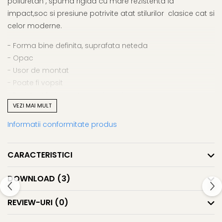
poliuretan , spuma rigida cu mare rezistenta la
impact,soc si presiune potrivite atat stilurilor clasice cat si
celor moderne.
- Forma bine definita, suprafata neteda
- Opac
- Usor de montat
- Poate fi vopsit
- Rezistent la impact, soc si presiune
VEZI MAI MULT
- Rezistent la intemperii (rezistent la apa si inghet)
- Fara solventi si CFC, ecologic
Informatii conformitate produs
Pretul este pentru o bucata de 2m.
CARACTERISTICI
DOWNLOAD (3)
REVIEW-URI
(0)