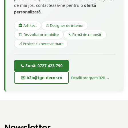
de mai jos, contactează-ne pentru o
ofertă
personalizată
.
🏛️ Arhitect
🎨 Designer de interior
🏗️ Dezvoltator imobiliar
🔧 Firmă de renovări
📐 Proiect cu necesar mare
📞 Sună: 0727 423 790
✉️ b2b@tgn-decor.ro
Detalii program B2B →
Newsletter