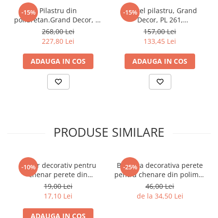
Pilastru din
Capitel pilastru, Grand
-15%
-15%
poliuretan.Grand Decor, PL
Decor, PL 261,
273, 16.5cmx1.8cmx200cm
30.8cmx17.8cmx9cm
268,00 Lei
157,00 Lei
227,80 Lei
133,45 Lei
ADAUGA IN COS
ADAUGA IN COS
PRODUSE SIMILARE
Coltar decorativ pentru
Bagheta decorativa perete
-10%
-25%
chenar perete din
pentru chenare din polimer
poliuretan 10.7 x 10.7 cm -
rigid 3.2 x 1.6 cm - HCR502
19,00 Lei
46,00 Lei
HCR502-3
17,10 Lei
de la 34,50 Lei
ADAUGA IN COS