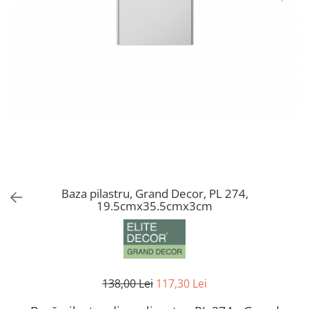
Coloane din poliuretan
Pilastri poliuretan
Seturi complete pilastri
Profile decorative din polimer rigid
Brauri decorative din polimer rigid
si coltare
Cornise decorative din polimer
rigid
Plinte decorative din polimer rigid
Rozete decorative
Baza pilastru, Grand Decor, PL 274,
19.5cmx35.5cmx3cm
138,00 Lei
117,30 Lei