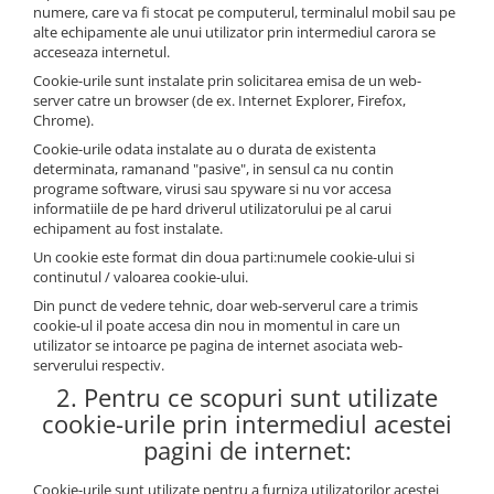
numere, care va fi stocat pe computerul, terminalul mobil sau pe
Coloane din poliuretan
alte echipamente ale unui utilizator prin intermediul carora se
acceseaza internetul.
Pilastri poliuretan
Cookie-urile sunt instalate prin solicitarea emisa de un web-
Seturi complete pilastri
server catre un browser (de ex. Internet Explorer, Firefox,
Profile decorative din polimer rigid
Chrome).
Cookie-urile odata instalate au o durata de existenta
Brauri decorative din polimer rigid
determinata, ramanand "pasive", in sensul ca nu contin
si coltare
programe software, virusi sau spyware si nu vor accesa
Cornise decorative din polimer
informatiile de pe hard driverul utilizatorului pe al carui
rigid
echipament au fost instalate.
Plinte decorative din polimer rigid
Un cookie este format din doua parti:numele cookie-ului si
continutul / valoarea cookie-ului.
Rozete decorative
Din punct de vedere tehnic, doar web-serverul care a trimis
cookie-ul il poate accesa din nou in momentul in care un
utilizator se intoarce pe pagina de internet asociata web-
serverului respectiv.
2. Pentru ce scopuri sunt utilizate
cookie-urile prin intermediul acestei
pagini de internet:
Cookie-urile sunt utilizate pentru a furniza utilizatorilor acestei