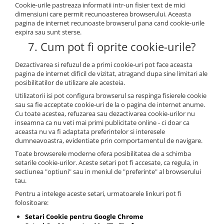
Cookie-urile pastreaza informatii intr-un fisier text de mici
dimensiuni care permit recunoasterea browserului. Aceasta
pagina de internet recunoaste browserul pana cand cookie-urile
expira sau sunt sterse.
7. Cum pot fi oprite cookie-urile?
Dezactivarea si refuzul de a primi cookie-uri pot face aceasta
pagina de internet dificil de vizitat, atragand dupa sine limitari ale
posibilitatilor de utilizare ale acesteia.
Utilizatorii isi pot configura browserul sa respinga fisierele cookie
sau sa fie acceptate cookie-uri de la o pagina de internet anume.
Cu toate acestea, refuzarea sau dezactivarea cookie-urilor nu
inseamna ca nu veti mai primi publicitate online - ci doar ca
aceasta nu va fi adaptata preferintelor si interesele
dumneavoastra, evidentiate prin comportamentul de navigare.
Toate browserele moderne ofera posibilitatea de a schimba
setarile cookie-urilor. Aceste setari pot fi accesate, ca regula, in
sectiunea "optiuni" sau in meniul de "preferinte" al browserului
tau.
Pentru a intelege aceste setari, urmatoarele linkuri pot fi
folositoare:
Setari Cookie pentru Google Chrome