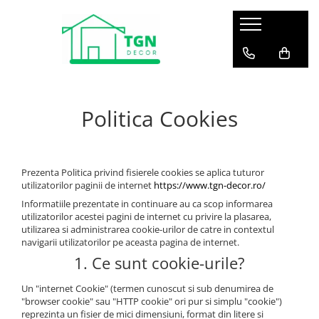
Profile decorative pentru interior – elemente decorative pentru pereți și tavane
Scafă LED pentru tavan
Grinzi decorative din poliuretan
Profile decorative pentru exterior – elemente arhitecturale pentru fațade
Suprafețe decorative 3D cu relief tactil
Ancadramente usa
Tesori F - din poliuretan
Grinzi si panouri imitatie lemn
Bosaje
Printuri personalizate cu relief
tridimensional
Brauri decorative si coltare din
Grand Decor - din poliuretan
Console si elemente pentru
Brâuri pentru exterior (fațade)
Politica Cookies
poliuretan
conectare
Printuri decorative 3D cu relief
Tesori D
Chei de boltă
integrat
Chenare decorative perete – seturi
Accesorii grinzi decorative
Coloane pentru fațade
(kituri)
Suprafețe texturate 3D pentru
vopsire
Cornișe pentru exterior (fațade)
Console decorative
Prezenta Politica privind fisierele cookies se aplica tuturor
utilizatorilor paginii de internet
https://www.tgn-decor.ro/
Pilastri pentru fațade
Cornise masca galerie perdea
Informatiile prezentate in continuare au ca scop informarea
Placi de fuga
Cornișe din poliuretan
utilizatorilor acestei pagini de internet cu privire la plasarea,
utilizarea si administrarea cookie-urilor de catre in contextul
Profile LED pentru exterior –
Nise, cupole si casete
navigarii utilizatorilor pe aceasta pagina de internet.
iluminat arhitectural
1. Ce sunt cookie-urile?
Ornamente din poliuretan
Profile pentru pervaz (solbanc)
Panouri decorative 3D pentru
Un "internet Cookie" (termen cunoscut si sub denumirea de
pereți
"browser cookie" sau "HTTP cookie" ori pur si simplu "cookie")
reprezinta un fisier de mici dimensiuni, format din litere si
Pilastri si coloane