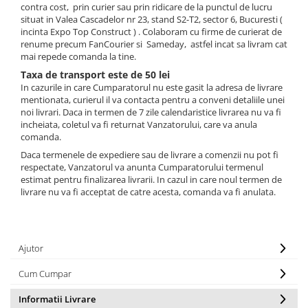
contra cost, prin curier sau prin ridicare de la punctul de lucru
situat in Valea Cascadelor nr 23, stand S2-T2, sector 6, Bucuresti (
Coloane din poliuretan
incinta Expo Top Construct ) . Colaboram cu firme de curierat de
Pilastri poliuretan
renume precum FanCourier si Sameday, astfel incat sa livram cat
Seturi complete pilastri
mai repede comanda la tine.
Profile decorative din polimer rigid
Taxa de transport este de 50 lei
In cazurile in care Cumparatorul nu este gasit la adresa de livrare
Brauri decorative din polimer rigid
mentionata, curierul il va contacta pentru a conveni detaliile unei
si coltare
noi livrari. Daca in termen de 7 zile calendaristice livrarea nu va fi
incheiata, coletul va fi returnat Vanzatorului, care va anula
Cornise decorative din polimer
comanda.
rigid
Daca termenele de expediere sau de livrare a comenzii nu pot fi
Plinte decorative din polimer rigid
respectate, Vanzatorul va anunta Cumparatorului termenul
Rozete decorative
estimat pentru finalizarea livrarii. In cazul in care noul termen de
livrare nu va fi acceptat de catre acesta, comanda va fi anulata.
Ajutor
Cum Cumpar
Informatii Livrare