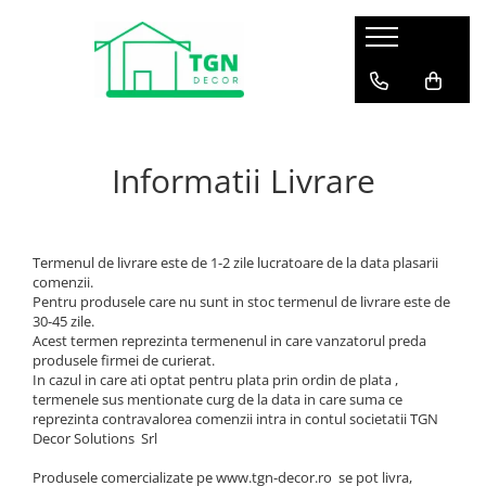
Profile decorative pentru interior – elemente decorative pentru pereți și tavane
Scafă LED pentru tavan
Grinzi decorative din poliuretan
Profile decorative pentru exterior – elemente arhitecturale pentru fațade
Suprafețe decorative 3D cu relief tactil
Ancadramente usa
Tesori F - din poliuretan
Grinzi si panouri imitatie lemn
Bosaje
Printuri personalizate cu relief
tridimensional
Brauri decorative si coltare din
Grand Decor - din poliuretan
Console si elemente pentru
Brâuri pentru exterior (fațade)
Informatii Livrare
poliuretan
conectare
Printuri decorative 3D cu relief
Tesori D
Chei de boltă
integrat
Chenare decorative perete – seturi
Accesorii grinzi decorative
Coloane pentru fațade
(kituri)
Suprafețe texturate 3D pentru
vopsire
Cornișe pentru exterior (fațade)
Console decorative
Termenul de livrare este de 1-2 zile lucratoare de la data plasarii
comenzii.
Pilastri pentru fațade
Cornise masca galerie perdea
Pentru produsele care nu sunt in stoc termenul de livrare este de
Placi de fuga
30-45 zile.
Cornișe din poliuretan
Acest termen reprezinta termenenul in care vanzatorul preda
Profile LED pentru exterior –
produsele firmei de curierat.
Nise, cupole si casete
iluminat arhitectural
In cazul in care ati optat pentru plata prin ordin de plata ,
Ornamente din poliuretan
termenele sus mentionate curg de la data in care suma ce
Profile pentru pervaz (solbanc)
reprezinta contravalorea comenzii intra in contul societatii TGN
Panouri decorative 3D pentru
Decor Solutions Srl
pereți
Produsele comercializate pe www.tgn-decor.ro se pot livra,
Pilastri si coloane