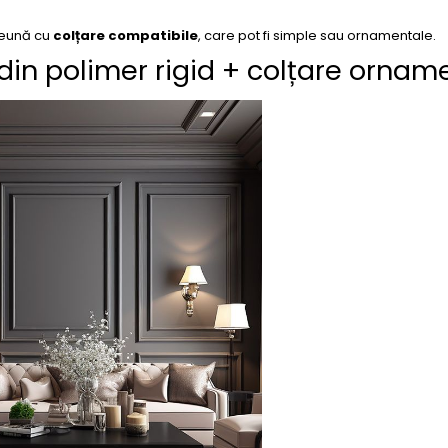
reună cu
colțare compatibile
, care pot fi simple sau ornamentale.
 din polimer rigid + colțare ornam