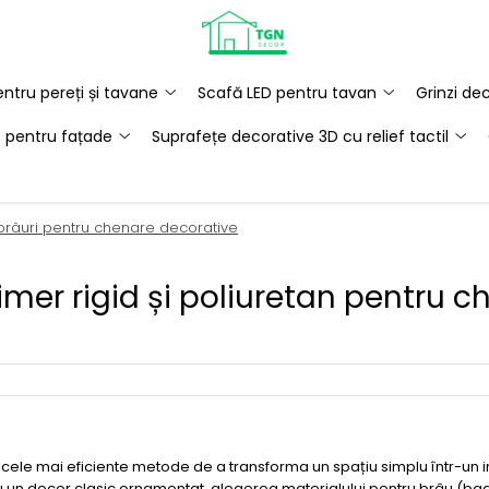
ntru pereți și tavane
Scafă LED pentru tavan
Grinzi de
e pentru fațade
Suprafețe decorative 3D cu relief tactil
brâuri pentru chenare decorative
imer rigid și poliuretan pentru 
 cele mai eficiente metode de a transforma un spațiu simplu într-un i
u un decor clasic ornamentat, alegerea materialului pentru brâu (ba