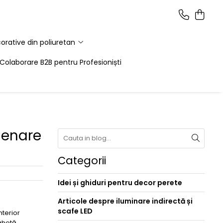
corative din poliuretan
Colaborare B2B pentru Profesioniști
chenare
Categorii
Idei și ghiduri pentru decor perete
Articole despre iluminare indirectă și
scafe LED
nterior
ghetă