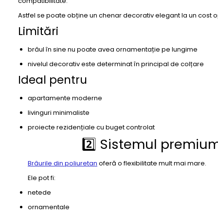
compatibilitate.
Astfel se poate obține un chenar decorativ elegant la un cost o
Limitări
brâul în sine nu poate avea ornamentație pe lungime
nivelul decorativ este determinat în principal de colțare
Ideal pentru
apartamente moderne
livinguri minimaliste
proiecte rezidențiale cu buget controlat
2️⃣ Sistemul premium:
Brâurile din poliuretan
oferă o flexibilitate mult mai mare.
Ele pot fi:
netede
ornamentale