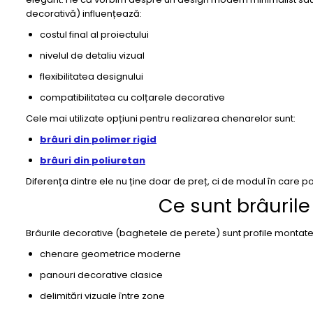
decorativă) influențează:
Coloane din poliuretan
costul final al proiectului
Pilastri poliuretan
nivelul de detaliu vizual
Seturi complete pilastri
Profile decorative din polimer
flexibilitatea designului
rigid
compatibilitatea cu colțarele decorative
Brauri decorative din polimer rigid
Cele mai utilizate opțiuni pentru realizarea chenarelor sunt:
si coltare
brâuri din polimer rigid
Cornise decorative din polimer
rigid
brâuri din poliuretan
Plinte decorative din polimer rigid
Diferența dintre ele nu ține doar de preț, ci de modul în care po
Rozete decorative
Ce sunt brâurile
Brâurile decorative (baghetele de perete) sunt profile montate
chenare geometrice moderne
panouri decorative clasice
delimitări vizuale între zone