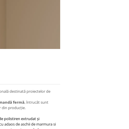
onală destinată proiectelor de
comandă fermă
, întrucât sunt
r din producție.
 polistiren extrudat și
i cu adaos de aschii de marmura si