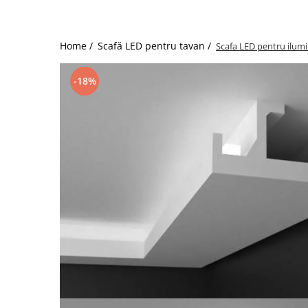
Coloane din poliuretan
Pilastri poliuretan
Home /
Scafă LED pentru tavan /
Scafa LED pentru ilumi
Seturi complete pilastri
Profile decorative din polimer rigid
-18%
Brauri decorative din polimer rigid
si coltare
Cornise decorative din polimer
rigid
Plinte decorative din polimer rigid
Rozete decorative