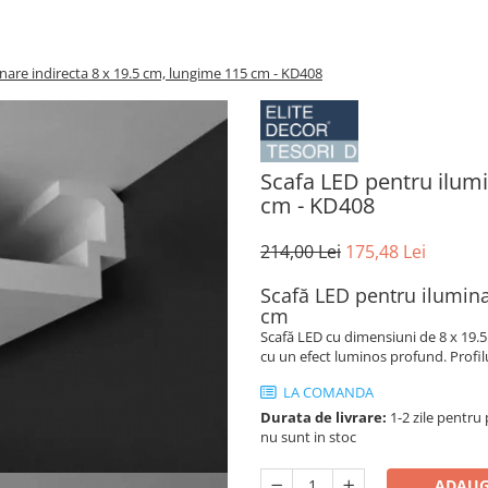
nare indirecta 8 x 19.5 cm, lungime 115 cm - KD408
Scafa LED pentru ilumi
cm - KD408
214,00 Lei
175,48 Lei
Scafă LED pentru ilumina
cm
Scafă LED cu dimensiuni de 8 x 19.5
cu un efect luminos profund. Profil
LA COMANDA
Durata de livrare:
1-2 zile pentru 
nu sunt in stoc
ADAUG