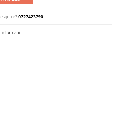
de ajutor?
0727423790
informatii