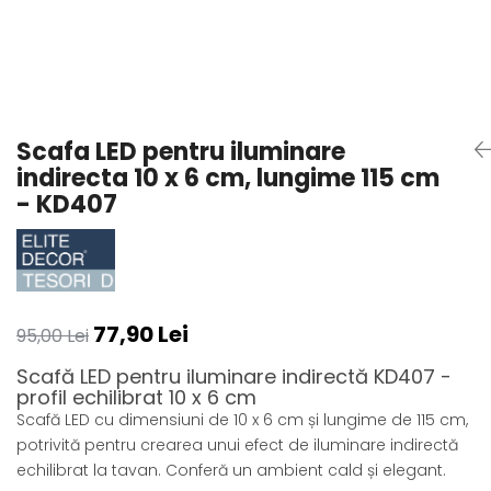
Coloane din poliuretan
Pilastri poliuretan
Seturi complete pilastri
Profile decorative din polimer
rigid
Scafa LED pentru iluminare
indirecta 10 x 6 cm, lungime 115 cm
Brauri decorative din polimer rigid
si coltare
- KD407
Cornise decorative din polimer
rigid
Plinte decorative din polimer rigid
Rozete decorative
77,90 Lei
95,00 Lei
Scafă LED pentru iluminare indirectă KD407 -
profil echilibrat 10 x 6 cm
Scafă LED cu dimensiuni de 10 x 6 cm și lungime de 115 cm,
potrivită pentru crearea unui efect de iluminare indirectă
echilibrat la tavan. Conferă un ambient cald și elegant.