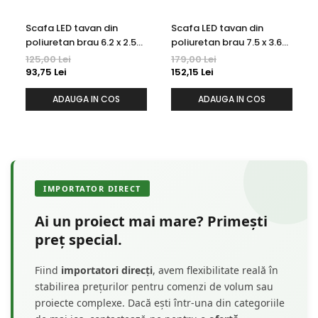
Scafa LED tavan din
Scafa LED tavan din
poliuretan brau 6.2 x 2.5
poliuretan brau 7.5 x 3.6
cm - KF501
cm - KF502
125,00 Lei
179,00 Lei
93,75 Lei
152,15 Lei
ADAUGA IN COS
ADAUGA IN COS
IMPORTATOR DIRECT
Ai un proiect mai mare? Primești
preț special.
Fiind
importatori direcți
, avem flexibilitate reală în
stabilirea prețurilor pentru comenzi de volum sau
proiecte complexe. Dacă ești într-una din categoriile