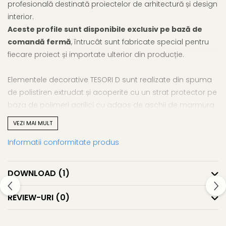
profesională destinată proiectelor de arhitectură și design
interior.
Aceste profile sunt disponibile exclusiv pe bază de
comandă fermă
, întrucât sunt fabricate special pentru
fiecare proiect și importate ulterior din producție.
Elementele decorative TESORI D sunt realizate din spuma
de polistiren extrudat și acoperite cu un strat protector pe
baza de polimeri acrilici cu adaos de aschii de marmura
si nisip de cuart. Grosimea stratului de acoperire de
VEZI MAI MULT
protectie nu este mai mare de 1 mm, ceea ce va permite
Informatii conformitate produs
sa creati profile liniare foarte durabile, dar in acelasi timp
ultra-usoare, cu
rezistenta la presiune, dar si rezistenta la
mucegai si umezeala, ceea ce facilitează utilizarea in baie sau in
DOWNLOAD (1)
.
zona de wellness
- Profile din polistiren extrudat cu un strat de PU acrilic de 1 mm
REVIEW-URI
(0)
grosime
- Pot fi combinate cu gips-carton de 9,5 & 12,5 mm pentru montaj