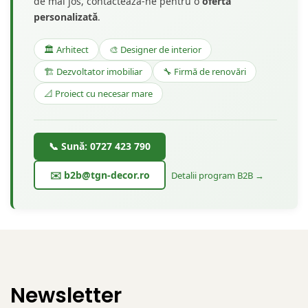
de mai jos, contactează-ne pentru o
ofertă
personalizată
.
🏛️ Arhitect
🎨 Designer de interior
🏗️ Dezvoltator imobiliar
🔧 Firmă de renovări
📐 Proiect cu necesar mare
📞 Sună: 0727 423 790
✉️ b2b@tgn-decor.ro
Detalii program B2B →
Newsletter