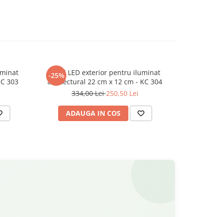
uminat
Profil LED exterior pentru iluminat
Profil L
-25%
-25%
KC 303
arhitectural 22 cm x 12 cm - KC 304
arhitect
334,00 Lei
250,50 Lei
4
ADAUGA IN COS
AD