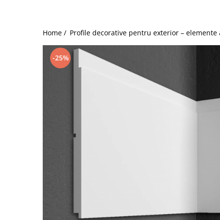
Coloane din poliuretan
Pilastri poliuretan
Home /
Profile decorative pentru exterior – elemente
Seturi complete pilastri
Profile decorative din polimer rigid
-25%
Brauri decorative din polimer rigid
si coltare
Cornise decorative din polimer
rigid
Plinte decorative din polimer rigid
Rozete decorative