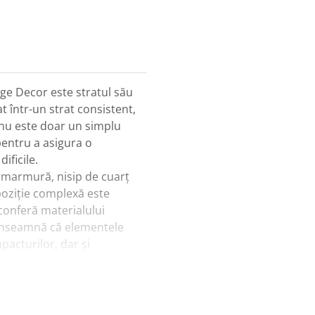
tige Decor este stratul său
t într-un strat consistent,
nu este doar un simplu
pentru a asigura o
ificile.
 marmură, nisip de cuarț
oziție complexă este
conferă materialului
 înseamnă că elementele
pacturilor, dar și
cauzate de dilatările
o problemă frecventă la
hidroizolație și rezistență