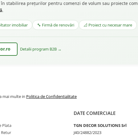
lă în stabilirea prețurilor pentru comenzi de volum sau proiecte com
tă
.
ltator imobiliar
🔧 Firmă de renovări
📐 Proiect cu necesar mare
or.ro
Detalii program B2B →
la mai multe in
Politica de Confidentialitate
DATE COMERCIALE
 Plata
TGN DECOR SOLUTIONS Srl
e Retur
J40/24882/2023