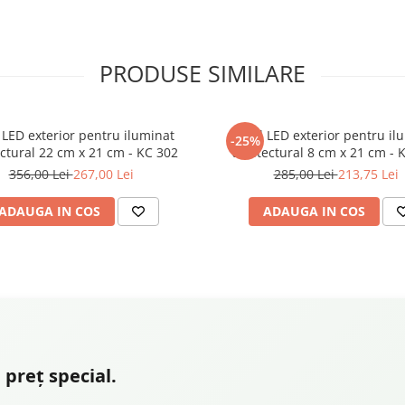
ară împotriva
ii, înghețului, razelor UV
istică este primordială
PRODUSE SIMILARE
 sunt expuse constant la
ecologic curat" ,
l LED exterior pentru iluminat
Profil LED exterior pentru il
-25%
bilitate și oferind o
ectural 22 cm x 21 cm - KC 302
arhitectural 8 cm x 21 cm - 
356,00 Lei
267,00 Lei
285,00 Lei
213,75 Lei
museța căminul și puteți
oastră.
ADAUGA IN COS
ADAUGA IN COS
 preț special.