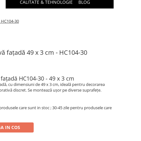
CALITATE & TEHNOLOGIE
BLOG
 - HC104-30
vă fațadă 49 x 3 cm - HC104-30
 fațadă HC104-30 - 49 x 3 cm
adă, cu dimensiuni de 49 x 3 cm, ideală pentru decorarea
corativă discret. Se montează ușor pe diverse suprafețe.
produsele care sunt in stoc ; 30-45 zile pentru produsele care
A IN COS