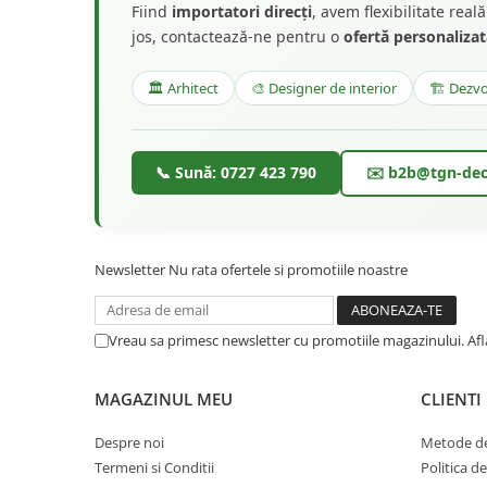
Fiind
importatori direcți
, avem flexibilitate rea
jos, contactează-ne pentru o
ofertă personaliza
🏛️ Arhitect
🎨 Designer de interior
🏗️ Dezvo
📞 Sună: 0727 423 790
✉️ b2b@tgn-dec
Newsletter
Nu rata ofertele si promotiile noastre
Vreau sa primesc newsletter cu promotiile magazinului. Af
MAGAZINUL MEU
CLIENTI
Despre noi
Metode de
Termeni si Conditii
Politica d