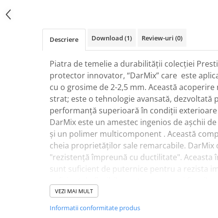
pe
Facebook
Download (1)
Review-uri
(0)
Descriere
Piatra de temelie a durabilității colecției Pres
protector innovator, “DarMix” care este aplica
cu o grosime de 2-2,5 mm. Această acoperire 
strat; este o tehnologie avansată, dezvoltată 
performanță superioară în condiții exterioare d
DarMix este un amestec ingenios de așchii de
și un polimer multicomponent . Această comp
cheia proprietăților sale remarcabile. DarMix 
"rezistență împreună cu ductilitate". Aceasta
sunt suficient de puternice pentru a rezista im
suficient de flexibile pentru a preveni fisurile 
termice sau de mișcările structurale minore, 
VEZI MAI MULT
materialele rigide de fațadă.
Informatii conformitate produs
Rezistență excepțională la intemperii: asigură 