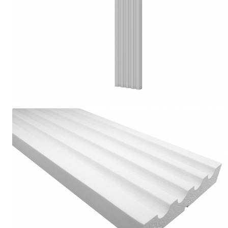
Coloane din poliuretan
Pilastri poliuretan
Seturi complete pilastri
Profile decorative din polimer
rigid
Brauri decorative din polimer rigid
si coltare
Cornise decorative din polimer
rigid
Plinte decorative din polimer rigid
Rozete decorative