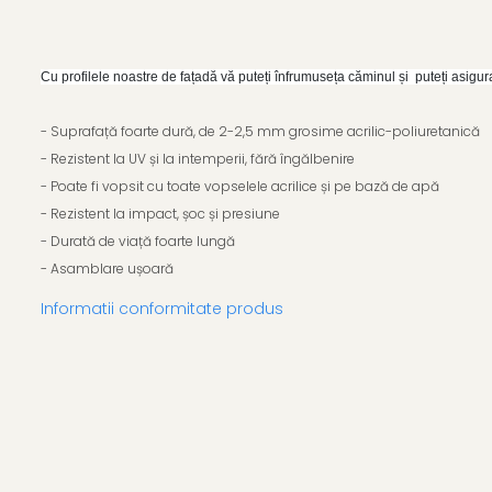
Cu profilele noastre de fațadă vă puteți înfrumuseța căminul și puteți asi
- Suprafață foarte dură, de 2-2,5 mm grosime acrilic-poliuretanică
- Rezistent la UV și la intemperii, fără îngălbenire
- Poate fi vopsit cu toate vopselele acrilice și pe bază de apă
- Rezistent la impact, șoc și presiune
- Durată de viață foarte lungă
- Asamblare ușoară
Informatii conformitate produs