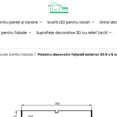
ntru pereți și tavane
Scafă LED pentru tavan
Grinzi de
e pentru fațade
Suprafețe decorative 3D cu relief tactil
turale pentru fațade /
Pilastru decorativ fațadă exterior 30.5 x 6 