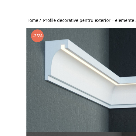
Coloane din poliuretan
Pilastri poliuretan
Home /
Profile decorative pentru exterior – elemente
Seturi complete pilastri
Profile decorative din polimer rigid
-25%
Brauri decorative din polimer rigid
si coltare
Cornise decorative din polimer
rigid
Plinte decorative din polimer rigid
Rozete decorative