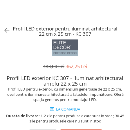
Coloane din poliuretan
Pilastri poliuretan
Seturi complete pilastri
Profil LED exterior pentru iluminat arhitectural
Profile decorative din polimer rigid
22 cm x 25 cm - KC 307
Brauri decorative din polimer rigid
si coltare
Cornise decorative din polimer
rigid
483,00 Lei
362,25 Lei
Plinte decorative din polimer rigid
Rozete decorative
Profil LED exterior KC 307 - iluminat arhitectural
amplu 22 x 25 cm
Profil LED pentru exterior, cu dimensiuni generoase de 22 x 25 cm,
ideal pentru iluminarea arhitecturală a fațadelor impunătoare. Oferă
spațiu generos pentru montajul LED.
LA COMANDA
Durata de livrare:
1-2 zile pentru produsele care sunt in stoc ; 30-45
zile pentru produsele care nu sunt in stoc