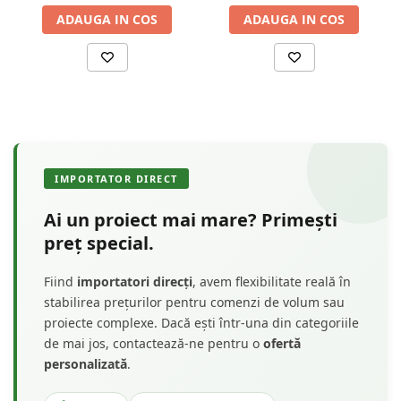
KC307 conferă clădirii două personalități distincte:
ADAUGA IN COS
ADAUGA IN COS
clasică și robustă ziua, luminoasă și modernă noaptea.
Este alegerea naturală pentru proiecte de construcție sau
renovare care vizează distincția în cartier sau pe stradă.
Aplicații
iluminat arhitectural pentru clădiri mari
iluminarea cornișelor decorative
iluminat exterior pentru hoteluri și restaurante
iluminat decorativ pentru clădiri comerciale
IMPORTATOR DIRECT
evidențierea volumelor arhitecturale
Ai un proiect mai mare? Primești
preț special.
Avantaje
profil mare pentru iluminare arhitecturală intensă
strat protector DarMix rezistent la exterior
Fiind
importatori direcți
, avem flexibilitate reală în
dimensiuni ideale pentru fațade mari
stabilirea prețurilor pentru comenzi de volum sau
montaj rapid
proiecte complexe. Dacă ești într-una din categoriile
iluminare indirectă uniformă
de mai jos, contactează-ne pentru o
ofertă
durabilitate ridicată
personalizată
.