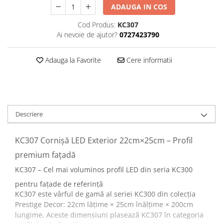
ADAUGA IN COS
Cod Produs:
KC307
Ai nevoie de ajutor?
0727423790
Adauga la Favorite
Cere informatii
Descriere
KC307 Cornișă LED Exterior 22cm×25cm – Profil
premium fațadă
KC307 – Cel mai voluminos profil LED din seria KC300
pentru fațade de referință
KC307 este vârful de gamă al seriei KC300 din colecția
Prestige Decor: 22cm lățime × 25cm înălțime × 200cm
lungime. Aceste dimensiuni plasează KC307 în categoria