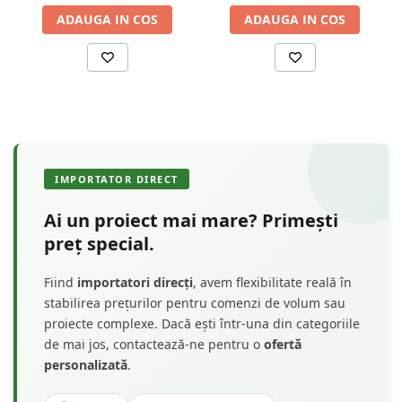
la condiții meteorologice dure.
ADAUGA IN COS
ADAUGA IN COS
Alegere ecologică: materialul este considerat
"ecologic curat" , aliniindu-se valorilor
contemporane de sustenabilitate și oferind o
opțiune responsabilă pentru proprietari.
Cu profilele noastre de fațadă vă puteți
înfrumuseța căminul și puteți asigura un accent
spectaculos casei dumneavoastră.
IMPORTATOR DIRECT
Ai un proiect mai mare? Primești
preț special.
Fiind
importatori direcți
, avem flexibilitate reală în
stabilirea prețurilor pentru comenzi de volum sau
proiecte complexe. Dacă ești într-una din categoriile
de mai jos, contactează-ne pentru o
ofertă
personalizată
.