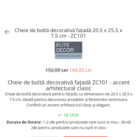
Coloane din poliuretan
Pilastri poliuretan
Seturi complete pilastri
Cheie de boltă decorativă fațadă 20.5 x 25.5 x
Profile decorative din polimer rigid
7.5 cm - ZC101
Brauri decorative din polimer rigid
si coltare
Cornise decorative din polimer
rigid
192,00 Lei
144,00 Lei
Plinte decorative din polimer rigid
Rozete decorative
Cheie de boltă decorativă fațadă ZC101 - accent
arhitectural clasic
Cheie de boltă decorativă pentru fațadă, cu dimensiuni de 20.5 x 25.5 x
7.5 cm, ideală pentru decorarea arcadelor și ferestrelor exterioare.
Conferă un accent arhitectural clasic și elegant.
IN STOC
Durata de livrare:
1-2 zile pentru produsele care sunt in stoc ; 30-45
zile pentru produsele care nu sunt in stoc