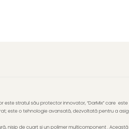
Distribuie
pe
Facebook
cor este stratul său protector innovator, “DarMix” care este
at; este o tehnologie avansată, dezvoltată pentru a asig
ă, nisip de cuarț și un polimer multicomponent . Această