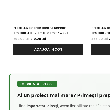
Profil LED exterior pentru iluminat
Profil LED e
arhitectural 12 cm x 19 cm - KC301
arhitectura
292,00 Lei
219,00 Lei
356,00 Lei
ADAUGA IN COS
IMPORTATOR DIRECT
Ai un proiect mai mare? Primești preț 
Fiind
importatori direcți
, avem flexibilitate reală în st