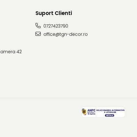
Suport Clienti
0727423790
office@tgn-decor.ro
 Camera 42