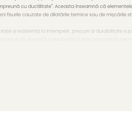
 împreună cu ductilitate". Aceasta înseamnă că elementele 
eveni fisurile cauzate de dilatările termice sau de mișcările
lație și rezistență la intemperii , precum și durabilitate su
 de temperatură. Această caracteristică este primordială pen
ic curat" , aliniindu-se valorilor contemporane de sustena
ța căminul și puteți asigura un accent spectaculos case