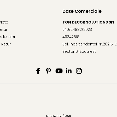
Date Comerciale
Plata
TGN DECOR SOLUTIONS Srl
Retur
J40/24882/2023
oduselor
49342618
 Retur
Spl. Independentei, Nr.202 B,
Sector 6, Bucuresti
tgndecor/a9i9