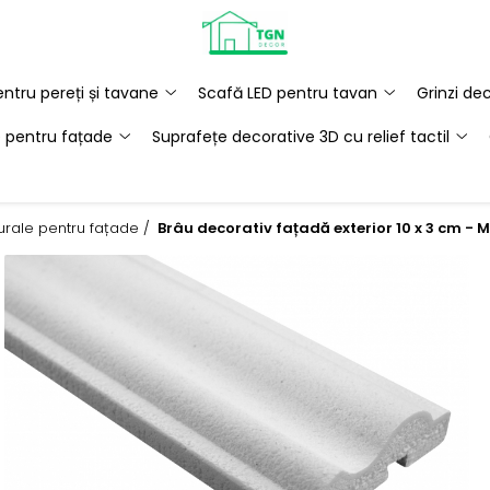
ntru pereți și tavane
Scafă LED pentru tavan
Grinzi de
e pentru fațade
Suprafețe decorative 3D cu relief tactil
turale pentru fațade /
Brâu decorativ fațadă exterior 10 x 3 cm - 