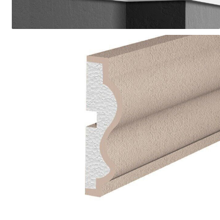
Coloane din poliuretan
Pilastri poliuretan
Seturi complete pilastri
Profile decorative din polimer
rigid
Brauri decorative din polimer rigid
si coltare
Cornise decorative din polimer
rigid
Plinte decorative din polimer rigid
Rozete decorative