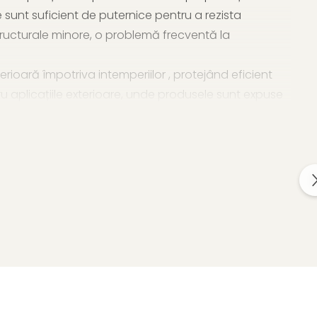
sunt suficient de puternice pentru a rezista
 structurale minore, o problemă frecventă la
perioară împotriva intemperiilor , protejând eficient
tru aplicațiile exterioare, unde produsele sunt expuse
bilitate și oferind o opțiune responsabilă pentru
i dumneavoastră.