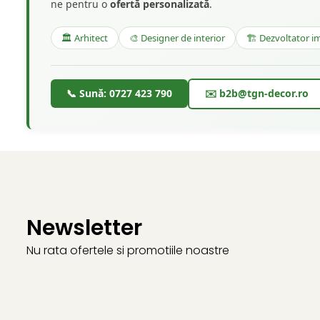
ne pentru o
ofertă personalizată
.
🏛️ Arhitect
🎨 Designer de interior
🏗️ Dezvoltator im
📞 Sună: 0727 423 790
✉️ b2b@tgn-decor.ro
Newsletter
Nu rata ofertele si promotiile noastre