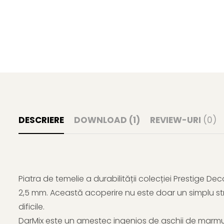
DESCRIERE
DOWNLOAD (1)
REVIEW-URI
(0)
Piatra de temelie a durabilității colecției Prestige De
2,5 mm. Această acoperire nu este doar un simplu str
dificile.
DarMix este un amestec ingenios de așchii de marmur