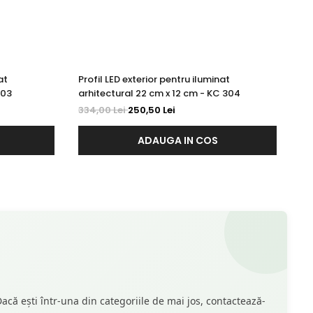
at
Profil LED exterior pentru iluminat
Pr
303
arhitectural 22 cm x 12 cm - KC 304
ar
334,00 Lei
250,50 Lei
42
ADAUGA IN COS
acă ești într-una din categoriile de mai jos, contactează-