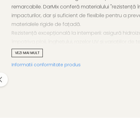
remarcabile. DarMix conferă materialului "rezistență
impacturilor, dar și suficient de flexibile pentru a pr
materialele rigide de fațadă.
Rezistență excepțională la intemperii: asigură hidroizo
împotriva ploii, înghețului, razelor UV și variațiilor
constant la condiții meteorologice dure.
VEZI MAI MULT
Alegere ecologică: materialul este considerat "ecolog
Informatii conformitate produs
proprietari.
Cu profilele noastre de fațadă vă puteți înfrumuse