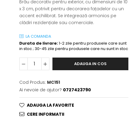
Brâu decorativ pentru exterior, cu dimensiuni de 10
x 3 cm, potrivit pentru decorarea fațadelor cu un
accent echilibrat. Se integrează armonios pe
clădiri rezidențiale sau comerciale.
LA COMANDA
Durata de livrare:
1-2 zile pentru produsele care sunt
in stoc ; 30-45 zile pentru produsele care nu sunt in stoc
ADAUGA IN COS
Cod Produs:
MC151
Ai nevoie de ajutor?
0727423790
ADAUGA LA FAVORITE
CERE INFORMATII