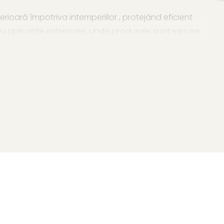
perioară împotriva intemperiilor , protejând eficient
tru aplicațiile exterioare, unde produsele sunt expuse
bilitate și oferind o opțiune responsabilă pentru
i dumneavoastră.