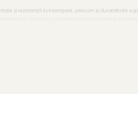
lație și rezistență la intemperii , precum și durabilitate su
 de temperatură. Această caracteristică este primordială pen
ic curat" , aliniindu-se valorilor contemporane de sustena
ța căminul și puteți asigura un accent spectaculos case