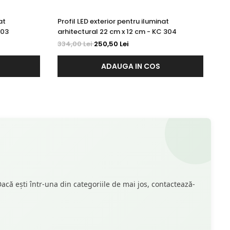
at
Profil LED exterior pentru iluminat
Pr
303
arhitectural 22 cm x 12 cm - KC 304
ar
334,00 Lei
250,50 Lei
42
ADAUGA IN COS
acă ești într-una din categoriile de mai jos, contactează-