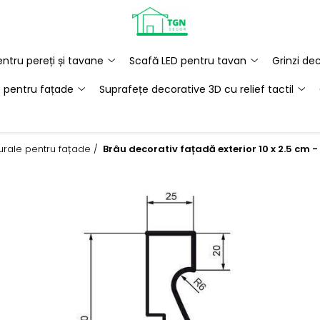
ntru pereți și tavane
Scafă LED pentru tavan
Grinzi de
e pentru fațade
Suprafețe decorative 3D cu relief tactil
turale pentru fațade /
Brâu decorativ fațadă exterior 10 x 2.5 cm 