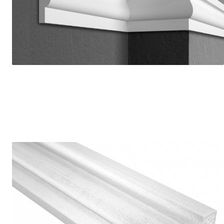
Coloane din poliuretan
Pilastri poliuretan
Seturi complete pilastri
Profile decorative din polimer
rigid
Brauri decorative din polimer rigid
si coltare
Cornise decorative din polimer
rigid
Plinte decorative din polimer rigid
Rozete decorative