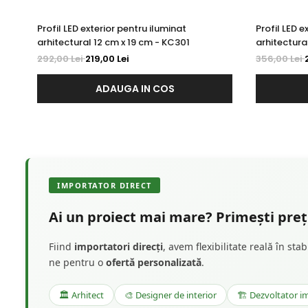
Profil LED exterior pentru iluminat
Profil LED e
arhitectural 12 cm x 19 cm - KC301
arhitectura
292,00 Lei
219,00 Lei
356,00 Lei
ADAUGA IN COS
IMPORTATOR DIRECT
Ai un proiect mai mare? Primești preț 
Fiind
importatori direcți
, avem flexibilitate reală în st
ne pentru o
ofertă personalizată
.
🏛️ Arhitect
🎨 Designer de interior
🏗️ Dezvoltator im