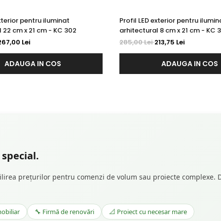
xterior pentru iluminat
Profil LED exterior pentru ilumin
l 22 cm x 21 cm - KC 302
arhitectural 8 cm x 21 cm - KC 
267,00 Lei
285,00 Lei
213,75 Lei
ADAUGA IN COS
ADAUGA IN COS
special.
abilirea prețurilor pentru comenzi de volum sau proiecte complexe. D
obiliar
🔧 Firmă de renovări
📐 Proiect cu necesar mare