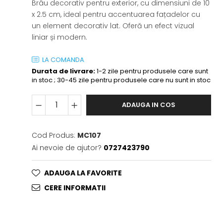
Brâu decorativ pentru exterior, cu dimensiuni de 10
x 2.5 cm, ideal pentru accentuarea fațadelor cu
un element decorativ lat. Oferă un efect vizual
liniar și modern.
LA COMANDA
Durata de livrare:
1-2 zile pentru produsele care sunt
in stoc ; 30-45 zile pentru produsele care nu sunt in stoc
ADAUGA IN COS
Cod Produs:
MC107
Ai nevoie de ajutor?
0727423790
ADAUGA LA FAVORITE
CERE INFORMATII