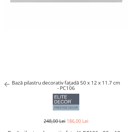
Coloane din poliuretan
Pilastri poliuretan
Seturi complete pilastri
Profile decorative din polimer rigid
Brauri decorative din polimer rigid
si coltare
Cornise decorative din polimer
rigid
Plinte decorative din polimer rigid
Rozete decorative
Bază pilastru decorativ fațadă 50 x 12 x 11.7 cm
- PC106
248,00 Lei
186,00 Lei