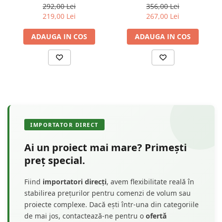
x 19 cm - KC301
x 21 cm - KC 302
292,00 Lei
356,00 Lei
219,00 Lei
267,00 Lei
ADAUGA IN COS
ADAUGA IN COS
IMPORTATOR DIRECT
Ai un proiect mai mare? Primești
preț special.
Fiind
importatori direcți
, avem flexibilitate reală în
stabilirea prețurilor pentru comenzi de volum sau
proiecte complexe. Dacă ești într-una din categoriile
de mai jos, contactează-ne pentru o
ofertă