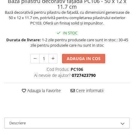
Bază pilastru decorativ fațadă PC106 - 50 x 12 x
11.7 cm
Bază decorativă pentru pilastru de fațadă, cu dimensiuni generoase de
50 x 12 x 11.7 cm, potrivită pentru completarea pilastrului exterior
PC103. Oferă un finisaj solid și impunător.
IN STOC
Durata de livrare:
1-2 zile pentru produsele care sunt in stoc ; 30-45
zile pentru produsele care nu sunt in stoc
ADAUGA IN COS
Cod Produs:
PC106
Ai nevoie de ajutor?
0727423790
Adauga la Favorite
Cere informatii
Descriere