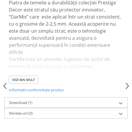
Piatra de temelie a durabilității colecției Prestige
Decor este stratul său protector innovator,
“DarMix” care este aplicat într-un strat consistent,
cu o grosime de 2-2,5 mm. Această acoperire nu
este doar un simplu strat; este o tehnologie
avansată, dezvoltată pentru a asigura o
performanță superioară în condiții exterioare
dificile.
DarMix este un amestec ingenios de așchii de
marmură, nisip de cuarț și un polimer
multicomponent . Această compoziție complexă
este cheia proprietăților sale remarcabile. DarMix
VEZI MAI MULT
conferă materialului "rezistență împreună cu
Informatii conformitate produs
ductilitate". Aceasta înseamnă că elementele sunt
suficient de puternice pentru a rezista
Download (1)
impacturilor, dar și suficient de flexibile pentru a
Review-uri
(0)
preveni fisurile cauzate de dilatările termice sau de
mișcările structurale minore, o problemă frecventă
la materialele rigide de fațadă.