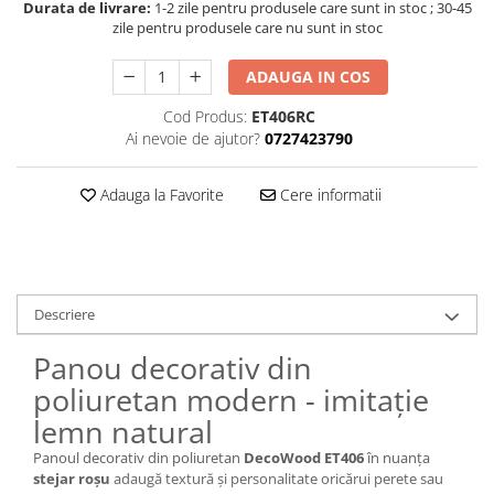
Durata de livrare:
1-2 zile pentru produsele care sunt in stoc ; 30-45
zile pentru produsele care nu sunt in stoc
ADAUGA IN COS
Cod Produs:
ET406RC
Ai nevoie de ajutor?
0727423790
Adauga la Favorite
Cere informatii
Descriere
Panou decorativ din
poliuretan modern - imitație
lemn natural
Panoul decorativ din poliuretan
DecoWood ET406
în nuanța
stejar roșu
adaugă textură și personalitate oricărui perete sau