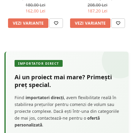
Decor
.
EQ007
6cmx9cm - EQ007
180,00 Lei
208,00 Lei
Notă:
Profilele de 3 m și 4 m se comandă exclusiv cu ridicare din
162,00 Lei
187,20 Lei
magazin. Timpul de import poate ajunge până la 60 de zile. Plată
integrală în avans.
VEZI VARIANTE
VEZI VARIANTE
IMPORTATOR DIRECT
Ai un proiect mai mare? Primești
preț special.
Fiind
importatori direcți
, avem flexibilitate reală în
stabilirea prețurilor pentru comenzi de volum sau
proiecte complexe. Dacă ești într-una din categoriile
de mai jos, contactează-ne pentru o
ofertă
personalizată
.