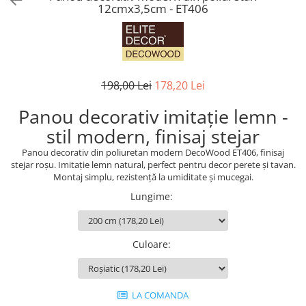
12cmx3,5cm - ET406
Coloane din poliuretan
Pilastri poliuretan
Seturi complete pilastri
Profile decorative din polimer rigid
198,00 Lei
178,20 Lei
Brauri decorative din polimer rigid
si coltare
Panou decorativ imitație lemn -
Cornise decorative din polimer
stil modern, finisaj stejar
rigid
Panou decorativ din poliuretan modern DecoWood ET406, finisaj
Plinte decorative din polimer rigid
stejar roșu. Imitație lemn natural, perfect pentru decor perete și tavan.
Rozete decorative
Montaj simplu, rezistență la umiditate și mucegai.
Lungime
:
Culoare
:
LA COMANDA