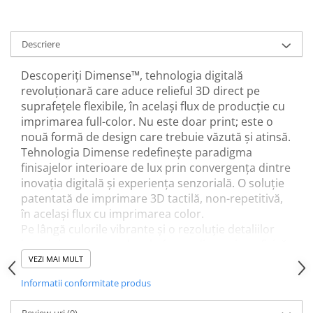
Descriere
Descoperiți Dimense™, tehnologia digitală
revoluționară care aduce relieful 3D direct pe
suprafețele flexibile, în același flux de producție cu
imprimarea full-color. Nu este doar print; este o
nouă formă de design care trebuie văzută și atinsă.
Tehnologia Dimense redefinește paradigma
finisajelor interioare de lux prin convergența dintre
inovația digitală și experiența senzorială. O soluție
patentată de imprimare 3D tactilă, non-repetitivă,
în același flux cu imprimarea color.
Pe lângă culorile vibrante și o rezoluție detaliilor
impresionante, produsul ofera o dimensiune fizică
suplimentară—literalmente. Suprafața devine
VEZI MAI MULT
reliefată, creând o experiență multisenzorială care
Informatii conformitate produs
vorbește simultan ochilor și mâinilor
observatorului.
Review-uri
(0)