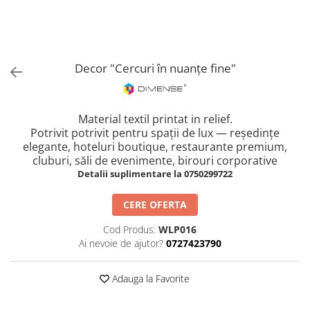
Coloane din poliuretan
Pilastri poliuretan
Seturi complete pilastri
Decor "Cercuri în nuanțe fine"
Profile decorative din polimer rigid
Brauri decorative din polimer rigid
si coltare
Material textil printat in relief.
Cornise decorative din polimer
Potrivit potrivit pentru spații de lux — reședințe
rigid
elegante, hoteluri boutique, restaurante premium,
cluburi, săli de evenimente, birouri corporative
Plinte decorative din polimer rigid
Detalii suplimentare la 0750299722
Rozete decorative
CERE OFERTA
Cod Produs:
WLP016
Ai nevoie de ajutor?
0727423790
Adauga la Favorite