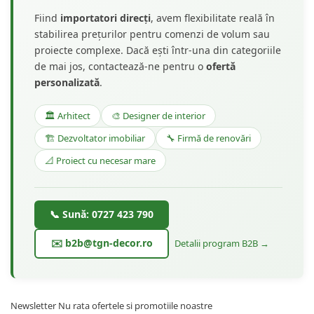
încasării avansului. Termenul exact se comunică în
momentul plasării comenzii, în funcție de
Fiind
importatori direcți
, avem flexibilitate reală în
complexitatea proiectului și de volumul de lucru
stabilirea prețurilor pentru comenzi de volum sau
din producție.
proiecte complexe. Dacă ești într-una din categoriile
de mai jos, contactează-ne pentru o
ofertă
personalizată
.
🏛️ Arhitect
🎨 Designer de interior
🏗️ Dezvoltator imobiliar
🔧 Firmă de renovări
📐 Proiect cu necesar mare
📞 Sună: 0727 423 790
✉️ b2b@tgn-decor.ro
Detalii program B2B →
Newsletter
Nu rata ofertele si promotiile noastre